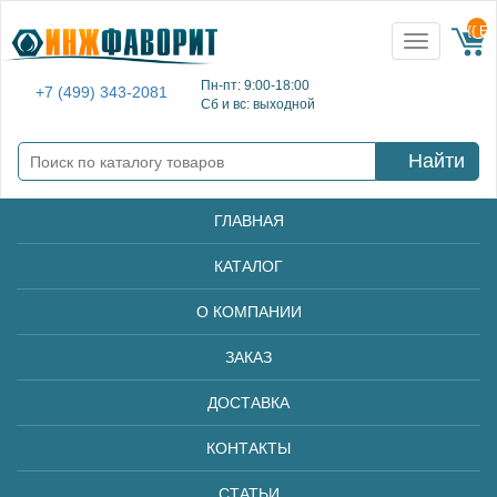
{{ E
Toggle
navigation
Пн-пт: 9:00-18:00
+7 (499) 343-2081
Сб и вс: выходной
Найти
ГЛАВНАЯ
КАТАЛОГ
О КОМПАНИИ
ЗАКАЗ
ДОСТАВКА
КОНТАКТЫ
СТАТЬИ