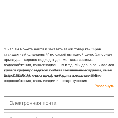
У нас вы можете найти и заказать такой товар как "Кран
стандартный фланцевый" по самой выгодной цене. Запорная
арматура - хорошо подходят для монтажа систем
водоснабжения, канализационных и т.д. Мы давно занимаемся
комплектацией объектов ЖКХ и промышленных зданий, имея
Детали трубопроводов - заказывайте в нашей компании
широкий ассортимент продукции для систем: отопления,
ИНЖФАВОРИТ, с доставкой по России и странам СНГ.
водоснабжения, канализации и пожаротушения.
Развернуть