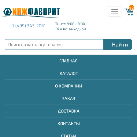
{{ E
Toggle
navigation
Пн-пт: 9:00-18:00
+7 (499) 343-2081
Сб и вс: выходной
Найти
ГЛАВНАЯ
КАТАЛОГ
О КОМПАНИИ
ЗАКАЗ
ДОСТАВКА
КОНТАКТЫ
СТАТЬИ