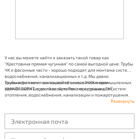
У нас вы можете найти и заказать такой товар как
"Крестовина прямая чугунная" по самой выгодной цене. Трубы
ЧК и фасонные части - хорошо подходят для монтажа систем
водоснабжения, канализационных и т.д. Мы давно
занимаемся комплектацией объектов ЖКХ и промышленных
Трубы и фитинги - заказывайте в нашей компании
зданий, имея широкий ассортимент продукции для систем:
ИНЖФАВОРИТ, с доставкой по России и странам СНГ.
отопления, водоснабжения, канализации и пожаротушения.
Развернуть