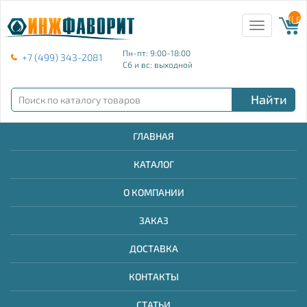
{{ E
Toggle
navigation
Пн-пт: 9:00-18:00
+7 (499) 343-2081
Сб и вс: выходной
Найти
ГЛАВНАЯ
КАТАЛОГ
О КОМПАНИИ
ЗАКАЗ
ДОСТАВКА
КОНТАКТЫ
СТАТЬИ