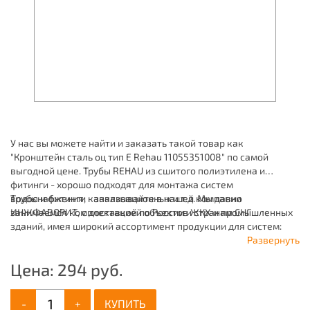
У нас вы можете найти и заказать такой товар как
"Кронштейн сталь оц тип Е Rehau 11055351008" по самой
выгодной цене. Трубы REHAU из сшитого полиэтилена и
фитинги - хорошо подходят для монтажа систем
водоснабжения, канализационных и т.д. Мы давно
Трубы и фитинги - заказывайте в нашей компании
занимаемся комплектацией объектов ЖКХ и промышленных
ИНЖФАВОРИТ, с доставкой по России и странам СНГ.
зданий, имея широкий ассортимент продукции для систем:
отопления, водоснабжения, канализации и пожаротушения.
Развернуть
Цена:
294
руб.
-
+
КУПИТЬ