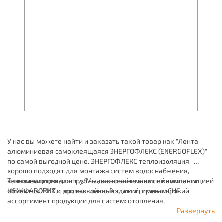
У нас вы можете найти и заказать такой товар как "Лента
алюминиевая самоклеящаяся ЭНЕРГОФЛЕКС (ENERGOFLEX)"
по самой выгодной цене. ЭНЕРГОФЛЕКС теплоизоляция -
хорошо подходят для монтажа систем водоснабжения,
канализационных и т.д. Мы давно занимаемся комплектацией
Теплоизоляция для труб - заказывайте в нашей компании
объектов ЖКХ и промышленных зданий, имея широкий
ИНЖФАВОРИТ, с доставкой по России и странам СНГ.
ассортимент продукции для систем: отопления,
водоснабжения, канализации и пожаротушения.
Развернуть