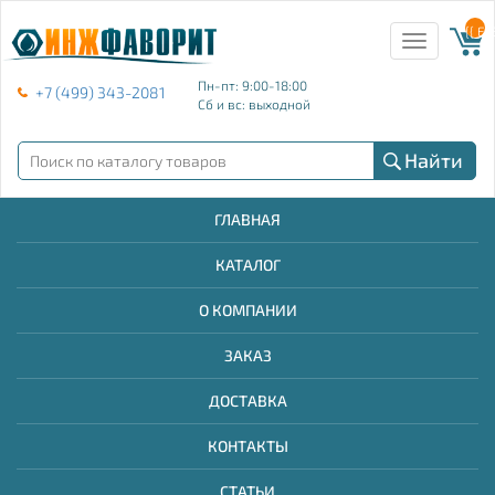
{{ E
Toggle
navigation
Пн-пт: 9:00-18:00
+7 (499) 343-2081
Сб и вс: выходной
Найти
ГЛАВНАЯ
КАТАЛОГ
О КОМПАНИИ
ЗАКАЗ
ДОСТАВКА
КОНТАКТЫ
СТАТЬИ