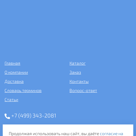
Главная
Каталог
О компании
Заказ
Доставка
Контакты
Словарь терминов
Вопрос-ответ
Статьи
+7 (499) 343-2081
ООО «САНТЕХПОСТАВКА»
Продолжая использовать наш сайт, вы даёте
согласие на
ИНН: 7731286301