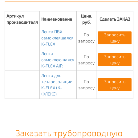
Артикул
Цена,
Наименование
Сделать ЗАКАЗ
производителя
руб.
Лента ПВХ
По
Запросить
самоклеящаяся
запросу
цену
K-FLEX
Лента
По
Запросить
самоклеющаяся
запросу
цену
K-FLEX AIR
Лента для
теплоизоляции
По
Запросить
K-FLEX (К-
запросу
цену
ФЛЕКС)
Заказать трубопроводную