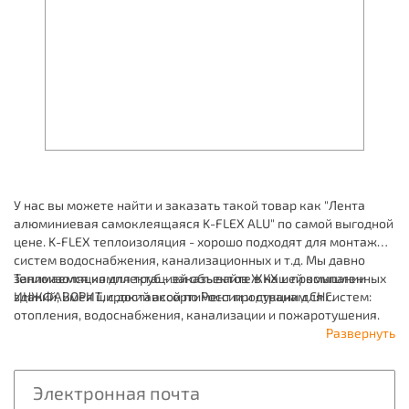
У нас вы можете найти и заказать такой товар как "Лента
алюминиевая самоклеящаяся K-FLEX ALU" по самой выгодной
цене. K-FLEX теплоизоляция - хорошо подходят для монтажа
систем водоснабжения, канализационных и т.д. Мы давно
занимаемся комплектацией объектов ЖКХ и промышленных
Теплоизоляция для труб - заказывайте в нашей компании
зданий, имея широкий ассортимент продукции для систем:
ИНЖФАВОРИТ, с доставкой по России и странам СНГ.
отопления, водоснабжения, канализации и пожаротушения.
Развернуть