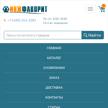
{{ E
Toggle
navigation
Пн-пт: 9:00-18:00
+7 (499) 343-2081
Сб и вс: выходной
Найти
ГЛАВНАЯ
КАТАЛОГ
О КОМПАНИИ
ЗАКАЗ
ДОСТАВКА
КОНТАКТЫ
СТАТЬИ