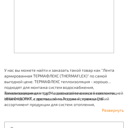
У нас вы можете найти и заказать такой товар как "Лента
армированная ТЕРМАФЛЕКС (THERMAFLEX)" по самой
выгодной цене. ТЕРМАФЛЕКС теплоизоляция - хорошо
подходят для монтажа систем водоснабжения,
канализационных и т.д. Мы давно занимаемся комплектацией
Теплоизоляция для труб - заказывайте в нашей компании
объектов ЖКХ и промышленных зданий, имея широкий
ИНЖФАВОРИТ, с доставкой по России и странам СНГ.
ассортимент продукции для систем: отопления,
водоснабжения, канализации и пожаротушения.
Развернуть