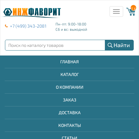
{{ E
Toggle
navigation
Пн-пт: 9:00-18:00
+7 (499) 343-2081
Сб и вс: выходной
Найти
ГЛАВНАЯ
КАТАЛОГ
О КОМПАНИИ
ЗАКАЗ
ДОСТАВКА
КОНТАКТЫ
СТАТЬИ