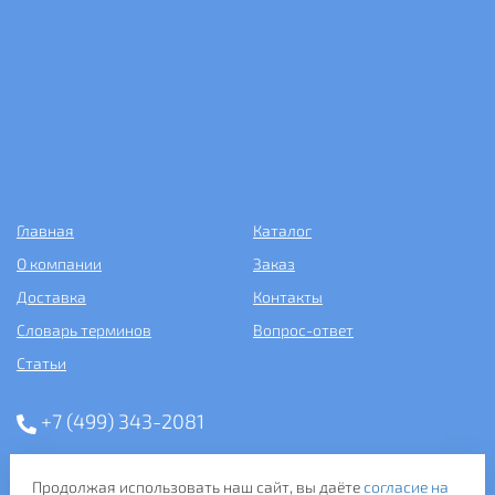
Главная
Каталог
О компании
Заказ
Доставка
Контакты
Словарь терминов
Вопрос-ответ
Статьи
+7 (499) 343-2081
ООО «САНТЕХПОСТАВКА»
Продолжая использовать наш сайт, вы даёте
согласие на
ИНН: 7731286301