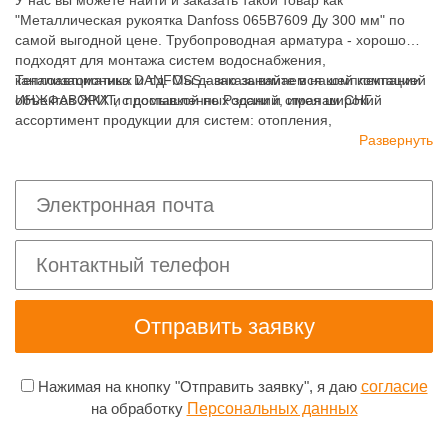
У нас вы можете найти и заказать такой товар как
"Металлическая рукоятка Danfoss 065B7609 Ду 300 мм" по
самой выгодной цене. Трубопроводная арматура - хорошо
подходят для монтажа систем водоснабжения,
канализационных и т.д. Мы давно занимаемся комплектацией
Теплоавтоматика DANFOSS - заказывайте в нашей компании
объектов ЖКХ и промышленных зданий, имея широкий
ИНЖФАВОРИТ, с доставкой по России и странам СНГ.
ассортимент продукции для систем: отопления,
водоснабжения, канализации и пожаротушения.
Развернуть
Нажимая на кнопку "Отправить заявку", я даю
согласие
на обработку
Персональных данных