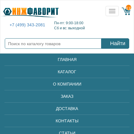
{{ E
Toggle
navigation
Пн-пт: 9:00-18:00
+7 (499) 343-2081
Сб и вс: выходной
Найти
ГЛАВНАЯ
КАТАЛОГ
О КОМПАНИИ
ЗАКАЗ
ДОСТАВКА
КОНТАКТЫ
СТАТЬИ