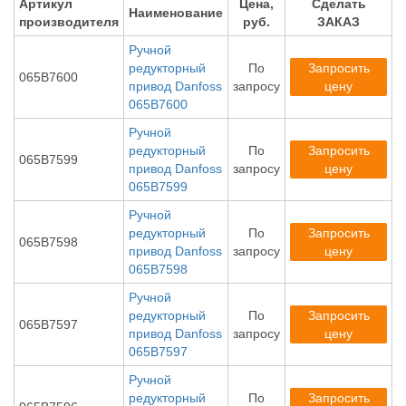
Артикул
Цена,
Сделать
Наименование
производителя
руб.
ЗАКАЗ
Ручной
редукторный
По
Запросить
065B7600
привод Danfoss
запросу
цену
065B7600
Ручной
редукторный
По
Запросить
065B7599
привод Danfoss
запросу
цену
065B7599
Ручной
редукторный
По
Запросить
065B7598
привод Danfoss
запросу
цену
065B7598
Ручной
редукторный
По
Запросить
065B7597
привод Danfoss
запросу
цену
065B7597
Ручной
редукторный
По
Запросить