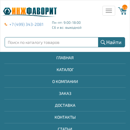
{{ E
Toggle
navigation
Пн-пт: 9:00-18:00
+7 (499) 343-2081
Сб и вс: выходной
Найти
ГЛАВНАЯ
КАТАЛОГ
О КОМПАНИИ
ЗАКАЗ
ДОСТАВКА
КОНТАКТЫ
СТАТЬИ