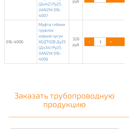
руб
(Дн42) Ру25
JIANZHI 016-
4007
Муфта гибкая
грувлок
ковкий чугун
326
-
+
К
016-4006
XGQT02B Ду25
руб
(Дн34) Ру25
JIANZHI 016-
4006
Заказать трубопроводную
продукцию