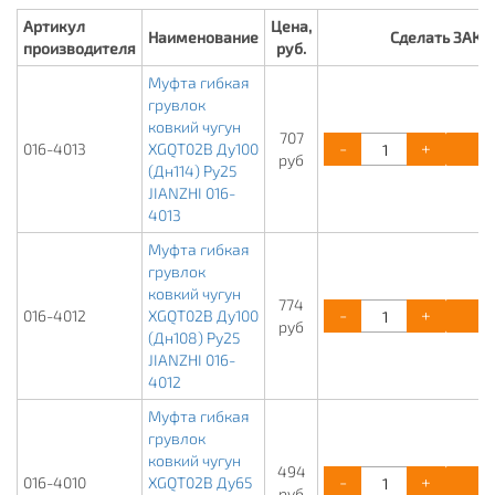
Артикул
Цена,
Наименование
Сделать ЗАКА
производителя
руб.
Муфта гибкая
грувлок
ковкий чугун
707
-
+
К
016-4013
XGQT02B Ду100
руб
(Дн114) Ру25
JIANZHI 016-
4013
Муфта гибкая
грувлок
ковкий чугун
774
-
+
К
016-4012
XGQT02B Ду100
руб
(Дн108) Ру25
JIANZHI 016-
4012
Муфта гибкая
грувлок
ковкий чугун
494
-
+
К
016-4010
XGQT02B Ду65
руб