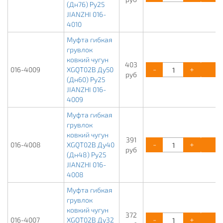
(Дн76) Ру25
JIANZHI 016-
4010
Муфта гибкая
грувлок
ковкий чугун
403
-
+
К
016-4009
XGQT02B Ду50
руб
(Дн60) Ру25
JIANZHI 016-
4009
Муфта гибкая
грувлок
ковкий чугун
391
-
+
К
016-4008
XGQT02B Ду40
руб
(Дн48) Ру25
JIANZHI 016-
4008
Муфта гибкая
грувлок
ковкий чугун
372
-
+
К
016-4007
XGQT02B Ду32