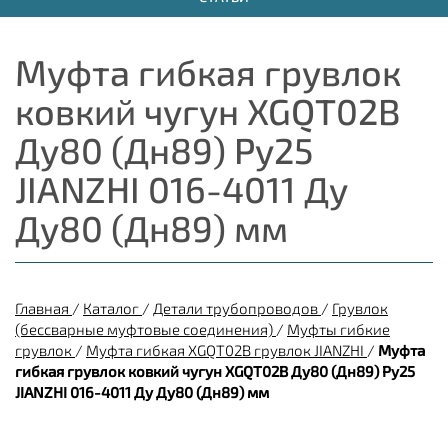
Муфта гибкая грувлок
ковкий чугун XGQT02B
Ду80 (Дн89) Ру25
JIANZHI 016-4011 Ду
Ду80 (Дн89) мм
Главная
/
Каталог
/
Детали трубопроводов
/
Грувлок
(бессварные муфтовые соединения)
/
Муфты гибкие
грувлок
/
Муфта гибкая XGQT02B грувлок JIANZHI
/
Муфта
гибкая грувлок ковкий чугун XGQT02B Ду80 (Дн89) Ру25
JIANZHI 016-4011 Ду Ду80 (Дн89) мм