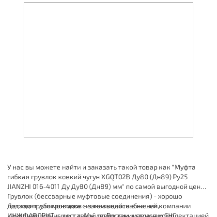
У нас вы можете найти и заказать такой товар как "Муфта
гибкая грувлок ковкий чугун XGQT02B Ду80 (Дн89) Ру25
JIANZHI 016-4011 Ду Ду80 (Дн89) мм" по самой выгодной цене.
Грувлок (бессварные муфтовые соединения) - хорошо
подходят для монтажа систем водоснабжения,
Детали трубопроводов - заказывайте в нашей компании
канализационных и т.д. Мы давно занимаемся комплектацией
ИНЖФАВОРИТ, с доставкой по России и странам СНГ.