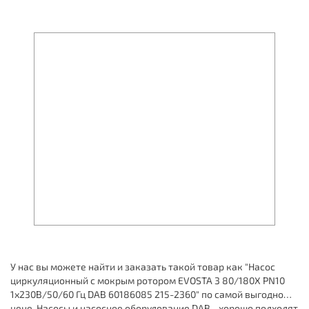
У нас вы можете найти и заказать такой товар как "Насос
циркуляционный с мокрым ротором EVOSTA 3 80/180X PN10
1х230В/50/60 Гц DAB 60186085 215-2360" по самой выгодной
цене. Насосы и насосное оборудование DAB - хорошо подходят