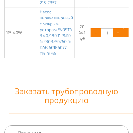
215-2357
Насос
циркуляционный
с мокрым
20
ротором EVOSTA
-
+
115-4056
441
3 40/180 1” PN10
руб
1х230В/50/60 Гц
DAB 60186077
115-4056
Заказать трубопроводную
продукцию