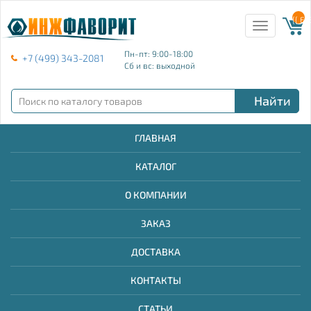
{{ E
Toggle
navigation
Пн-пт: 9:00-18:00
+7 (499) 343-2081
Сб и вс: выходной
Найти
ГЛАВНАЯ
КАТАЛОГ
О КОМПАНИИ
ЗАКАЗ
ДОСТАВКА
КОНТАКТЫ
СТАТЬИ