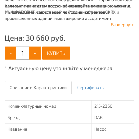
для монтажа систем водоснабжения, канализационных и т.д.
Насосы и принадлежности - заказывайте в нашей компании
Мы давно занимаемся комплектацией объектов ЖКХ и
ИНЖФАВОРИТ, с доставкой по России и странам СНГ.
промышленных зданий, имея широкий ассортимент
продукции для систем: отопления, водоснабжения,
Развернуть
канализации и пожаротушения.
Цена:
30 660
руб.
-
+
КУПИТЬ
* Актуальную цену уточняйте у менеджера
Описание и Характеристики
Сертификаты
Номенклатурный номер
215-2360
Бренд
DAB
Название
Насос