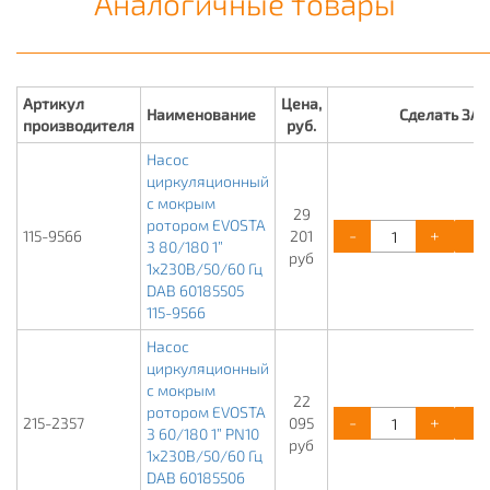
Аналогичные товары
Артикул
Цена,
Наименование
Сделать ЗА
производителя
руб.
Насос
циркуляционный
с мокрым
29
ротором EVOSTA
-
+
115-9566
201
3 80/180 1”
руб
1х230В/50/60 Гц
DAB 60185505
115-9566
Насос
циркуляционный
с мокрым
22
ротором EVOSTA
-
+
215-2357
095
3 60/180 1” PN10
руб
1х230В/50/60 Гц
DAB 60185506