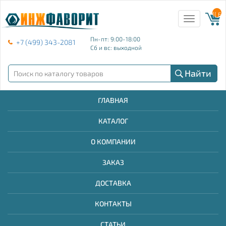
{{ E
Toggle
navigation
Пн-пт: 9:00-18:00
+7 (499) 343-2081
Сб и вс: выходной
Найти
ГЛАВНАЯ
КАТАЛОГ
О КОМПАНИИ
ЗАКАЗ
ДОСТАВКА
КОНТАКТЫ
СТАТЬИ