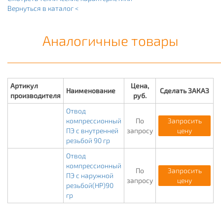
Вернуться в каталог <
Аналогичные товары
Артикул
Цена,
Наименование
Сделать ЗАКАЗ
производителя
руб.
Отвод
компрессионный
По
Запросить
ПЭ с внутренней
запросу
цену
резьбой 90 гр
Отвод
компрессионный
По
Запросить
ПЭ с наружной
запросу
цену
резьбой(НР)90
гр