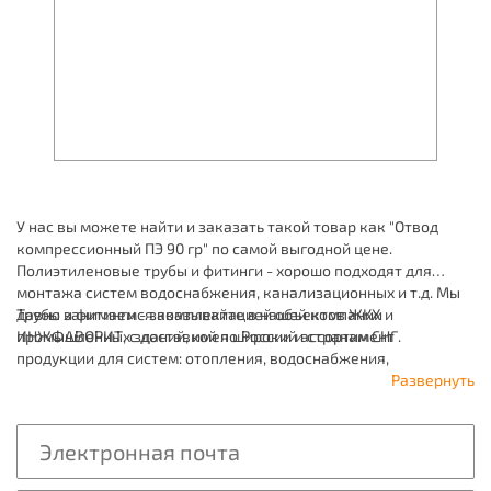
У нас вы можете найти и заказать такой товар как "Отвод
компрессионный ПЭ 90 гр" по самой выгодной цене.
Полиэтиленовые трубы и фитинги - хорошо подходят для
монтажа систем водоснабжения, канализационных и т.д. Мы
давно занимаемся комплектацией объектов ЖКХ и
Трубы и фитинги - заказывайте в нашей компании
промышленных зданий, имея широкий ассортимент
ИНЖФАВОРИТ, с доставкой по России и странам СНГ.
продукции для систем: отопления, водоснабжения,
канализации и пожаротушения.
Развернуть