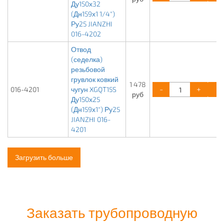
Ду150х32
(Дн159х1 1/4")
Ру25 JIANZHI
016-4202
Отвод
(седелка)
резьбовой
грувлок ковкий
1 478
-
+
016-4201
чугун XGQT15S
руб
Ду150х25
(Дн159х1") Ру25
JIANZHI 016-
4201
Загрузить больше
Заказать трубопроводную