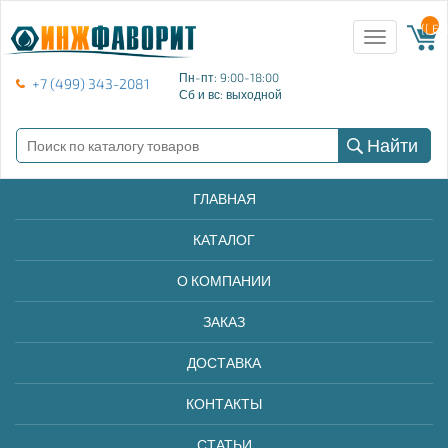
{{ E
Toggle
navigation
Пн-пт: 9:00-18:00
+7 (499) 343-2081
Сб и вс: выходной
Найти
ГЛАВНАЯ
КАТАЛОГ
О КОМПАНИИ
ЗАКАЗ
ДОСТАВКА
КОНТАКТЫ
СТАТЬИ