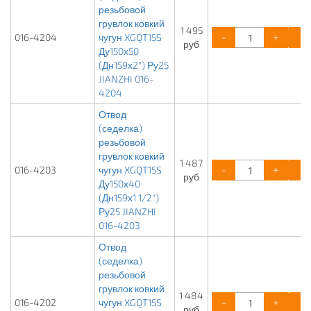
резьбовой
грувлок ковкий
1 495
-
+
016-4204
чугун XGQT15S
руб
Ду150х50
(Дн159х2") Ру25
JIANZHI 016-
4204
Отвод
(седелка)
резьбовой
грувлок ковкий
1 487
-
+
016-4203
чугун XGQT15S
руб
Ду150х40
(Дн159х1 1/2")
Ру25 JIANZHI
016-4203
Отвод
(седелка)
резьбовой
грувлок ковкий
1 484
-
+
016-4202
чугун XGQT15S
руб