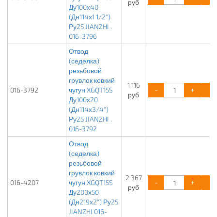
руб
Ду100х40
(Дн114х1 1/2")
Ру25 JIANZHI .
016-3796
Отвод
(седелка)
резьбовой
грувлок ковкий
1 116
-
+
016-3792
чугун XGQT15S
руб
Ду100х20
(Дн114х3/4")
Ру25 JIANZHI .
016-3792
Отвод
(седелка)
резьбовой
грувлок ковкий
2 367
-
+
016-4207
чугун XGQT15S
руб
Ду200х50
(Дн219х2") Ру25
JIANZHI 016-