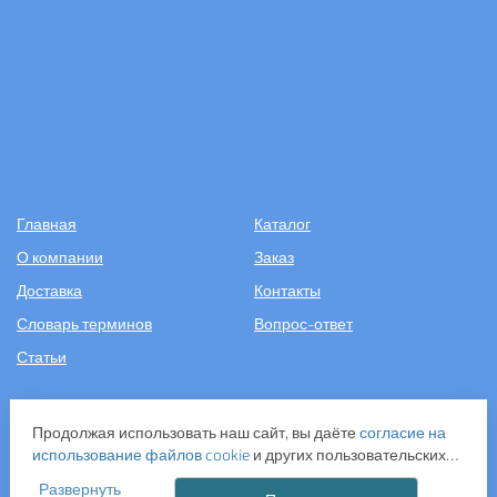
Главная
Каталог
О компании
Заказ
Доставка
Контакты
Словарь терминов
Вопрос-ответ
Статьи
+7 (499) 343-2081
Продолжая использовать наш сайт, вы даёте
согласие на
использование файлов cookie
и других пользовательских
ООО «САНТЕХПОСТАВКА»
данных (включая IP-адрес, сведения о местоположении,
ИНН: 7731286301
Развернуть