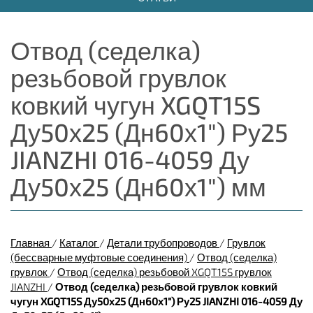
Отвод (седелка)
резьбовой грувлок
ковкий чугун XGQT15S
Ду50х25 (Дн60х1") Ру25
JIANZHI 016-4059 Ду
Ду50х25 (Дн60х1") мм
Главная
/
Каталог
/
Детали трубопроводов
/
Грувлок
(бессварные муфтовые соединения)
/
Отвод (седелка)
грувлок
/
Отвод (седелка) резьбовой XGQT15S грувлок
JIANZHI
/
Отвод (седелка) резьбовой грувлок ковкий
чугун XGQT15S Ду50х25 (Дн60х1") Ру25 JIANZHI 016-4059 Ду