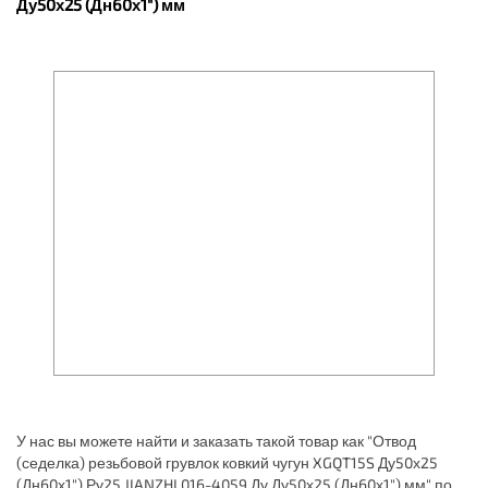
Ду50х25 (Дн60х1") мм
У нас вы можете найти и заказать такой товар как "Отвод
(седелка) резьбовой грувлок ковкий чугун XGQT15S Ду50х25
(Дн60х1") Ру25 JIANZHI 016-4059 Ду Ду50х25 (Дн60х1") мм" по