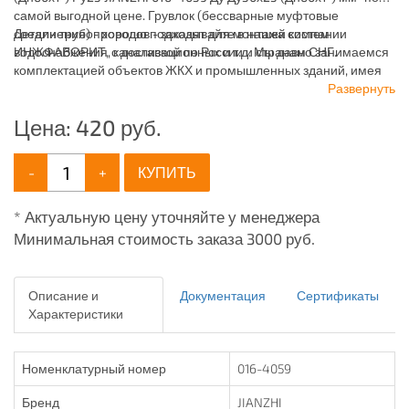
самой выгодной цене. Грувлок (бессварные муфтовые
соединения) - хорошо подходят для монтажа систем
Детали трубопроводов - заказывайте в нашей компании
водоснабжения, канализационных и т.д. Мы давно занимаемся
ИНЖФАВОРИТ, с доставкой по России и странам СНГ.
комплектацией объектов ЖКХ и промышленных зданий, имея
широкий ассортимент продукции для систем: отопления,
Развернуть
водоснабжения, канализации и пожаротушения.
Цена:
420
руб.
-
+
КУПИТЬ
* Актуальную цену уточняйте у менеджера
Минимальная стоимость заказа 3000 руб.
Описание и
Документация
Сертификаты
Характеристики
Номенклатурный номер
016-4059
Бренд
JIANZHI