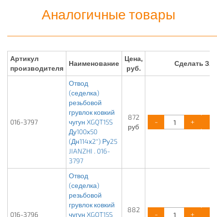
Аналогичные товары
Артикул
Цена,
Наименование
Сделать ЗА
производителя
руб.
Отвод
(седелка)
резьбовой
грувлок ковкий
872
-
+
016-3797
чугун XGQT15S
руб
Ду100х50
(Дн114х2") Ру25
JIANZHI . 016-
3797
Отвод
(седелка)
резьбовой
грувлок ковкий
882
-
+
016-3796
чугун XGQT15S