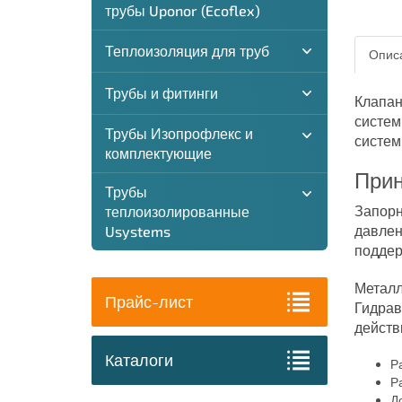
трубы Uponor (Ecoflex)
Теплоизоляция для труб
Описа
Трубы и фитинги
Клапан
систем
Трубы Изопрофлекс и
систем
комплектующие
Прин
Трубы
Запорн
теплоизолированные
давлен
Usystems
поддер
Металл
Прайс-лист
Гидрав
действ
Каталоги
Ра
Р
Д