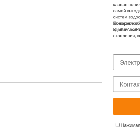
клапан пониж
самой выгодн
систем водос
занимаемся 
Пожарное об
зданий, имея
ИНЖФАВОРИТ,
отопления, 
Нажимая 