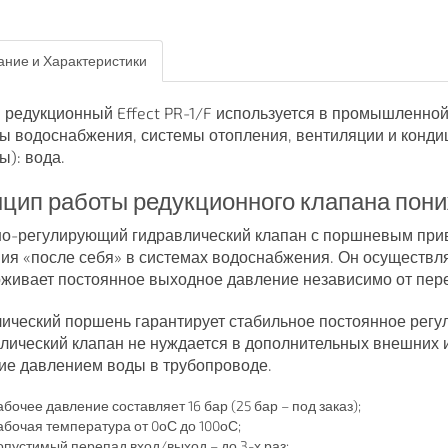
ние и Характеристики
 редукционный Effect PR-1/F используется в промышленно
ы водоснабжения, системы отопления, вентиляции и конди
ы): вода.
цип работы редукционного клапана пони
о-регулирующий гидравлический клапан с поршневым прив
ия «после себя» в системах водоснабжения. Он осуществл
живает постоянное выходное давление независимо от пере
ический поршень гарантирует стабильное постоянное регу
лический клапан не нуждается в дополнительных внешних ис
ие давлением воды в трубопроводе.
бочее давление составляет 16 бар (25 бар – под заказ);
абочая температура от 0оС до 100оС;
опустимый перепад вход/выход – до 3-х раз;