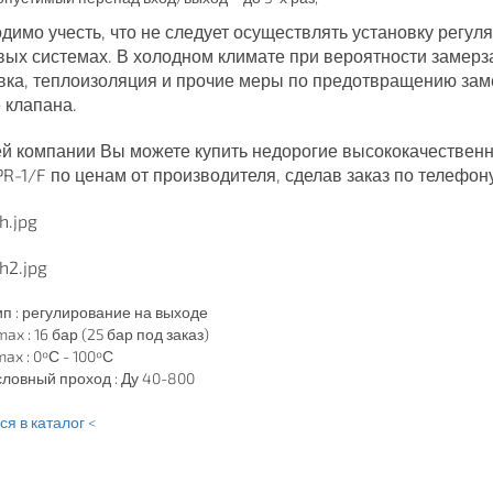
димо учесть, что не следует осуществлять установку регул
вых системах. В холодном климате при вероятности замер
вка, теплоизоляция и прочие меры по предотвращению зам
 клапана.
й компании Вы можете купить недорогие высококачествен
 PR-1/F по ценам от производителя, сделав заказ по телефо
ип : регулирование на выходе
ax : 16 бар (25 бар под заказ)
ax : 0ºС - 100ºС
словный проход : Ду 40-800
я в каталог <