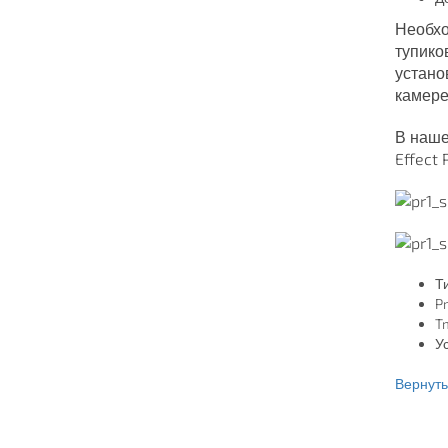
Необхо
тупико
устано
камере
В наше
Effect
Т
Pm
Tm
У
Вернутьс