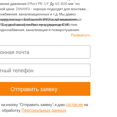
ения давления Effect PR-1/F Ду 40-800 мм" по
ой цене. DINANSI - хорошо подходят для монтажа
набжения, канализационных и т.д. Мы давно
комплектацией объектов ЖКХ и промышленных
орудование - заказывайте в нашей компании
 широкий ассортимент продукции для систем:
 с доставкой по России и странам СНГ.
водоснабжения, канализации и пожаротушения.
Развернуть
согласие
на кнопку "Отправить заявку", я даю
на
Персональных данных
обработку