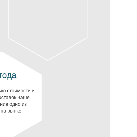
года
ию стоимости и
оставок наше
ние одно из
 на рынке