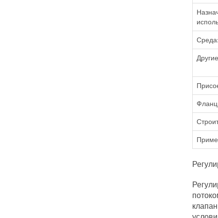
Назна
исполь
Среда
Другие
Присо
Фланц
Строи
Приме
Регули
Регули
потоко
клапан
услови