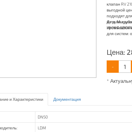
клапан RV 21
выгодной це
подходят дл
и т.д. Мы да
Детали трубо
промышленны
ИНЖФАВОРИТ,
для систем: 
пожаротушен
Цена:
2
-
* Актуальн
ние и Характеристики
Документация
DN50
одитель:
LDM