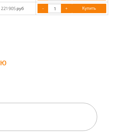
-
+
Купить
221 905 руб
ию