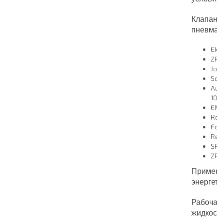
Клапан
пневма
Ek
ZP
J
Sc
Au
10
E
Ro
F
Re
S
Z
Примен
энерге
Рабоча
жидкос