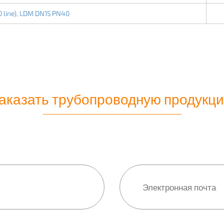
 line), LDM DN15 PN40
аказать трубопроводную продукц