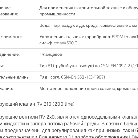
чение
Для применения в отопительной технике и оборуд
зования:
промышленности
:
Вода , пар, воздух и др. среды, совместимые с 
 элементы:
Уплотнение сальника: торообр. кол. EPDM tmax=14
сильф. tmax=500 C
единение:
Фланцевое
ы:
Тип B1 (грубый упл. выступ) по CSN-EN 1092-2 (1/
тельные длины:
Ряд 1 согл. CSN-EN 558-1 (3/1997)
чание:
Монтажное положение произвольное, кроме поло
рующий клапан RV 210 (200 line)
рующие вентили RV 2x0, являются односедельными клапан
м жидкости и запора потока рабочей среды. В связи с бол
ы предназначены для регулирования как при низких, так и
ях эксплуатации.Для верного (!) подбора оборудования LDM