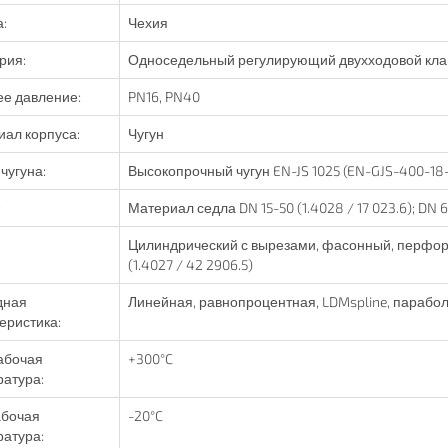
:
Чехия
рия:
Односедельный регулирующий двухходовой кла
е давление:
PN16, PN40
ал корпуса:
Чугун
чугуна:
Высокопрочный чугун EN-JS 1025 (EN-GJS-400-18-
:
Материал седла DN 15-50 (1.4028 / 17 023.6); DN 6
Цилиндрический с вырезами, фасонный, перфориро
(1.4027 / 42 2906.5)
дная
Линейная, равнопроцентная, LDMspline, парабол
еристика:
абочая
+300°C
атура:
абочая
-20°C
атура: