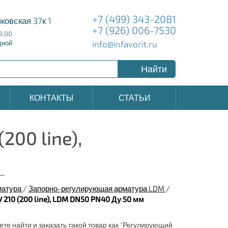
+7 (499) 343-2081
ковская 37к 1
+7 (926) 006-7530
8:00
info@infavorit.ru
дной
Найти
КОНТАКТЫ
СТАТЬИ
200 line),
матура
/
Запорно-регулирующая арматура LDM
/
10 (200 line), LDM DN50 PN40 Ду 50 мм
ете найти и заказать такой товар как "Регулирующий