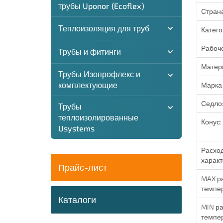
трубы Uponor (Ecoflex)
Страна
Теплоизоляция для труб
Катего
Рабоче
Трубы и фитинги
Матери
Трубы Изопрофлекс и
комплектующие
Марка 
Седло
Трубы
теплоизолированные
Конус:
Usystems
Расхо
характ
Прайс-лист
MAX р
темпер
Каталоги
MIN р
темпер