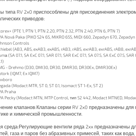
ы типа RV 2x0 приспособлены для присоединения электром
тических приводов:
orex+ (PTE 1, PTN 1, PTN 2.20, PTN 2.32, PTN 2.40, PTN 6, PTN 7)
A Nová Paka (PIKO 524 65, MIKRO 655, MIDI 660, Zepadyn 670, Zepadyn 
ohnson Controls
hiebel (AB3, AB5, exAB3, exAB5, rAB3, rAB5, exrAB3, exrAB5, rAB8, exrA
mа (SA 07.1, SA ExC 07.1, SAR 07.1, SAR ExC 07.1, SA 07.5, SA ExC 07.5, SAR 0
.1)
MG - Drehmo (D30, DMI30, DR30, DMIR30, DR30Ex, DMIR30Ex)
tork (IQM7, Ex IQM7)
oxboro
gada (Modact MTR, ST 0, ST 0.1, Isomact ST 1-Ex, ST 2)
PA Praha
PA Pecky (Modact MTN, MTP Control, тип 52 442, Modact MTNED, Moda
ение клапанов:Клапаны серии RV 2x0 предназначены для 
тике и химической промышленности.
я среда:Регулирующие вентили ряда 2xx предназначены дл
тей, газа и паров без абразивных примесей, таких как вода,