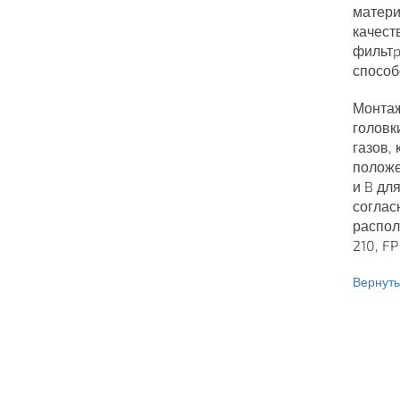
матери
качест
фильтp
способ
Монтаж
головк
газов,
положе
и B дл
соглас
распол
210, F
Вернутьс