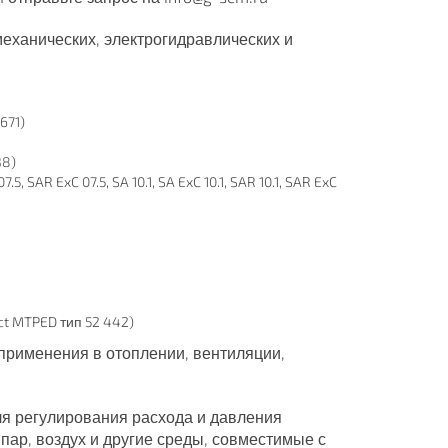
еханических, электрогидравлических и
671)
B8)
7.5, SAR ExC 07.5, SA 10.1, SA ExC 10.1, SAR 10.1, SAR ExC
ct MTPED тип 52 442)
применения в отоплении, вентиляции,
я регулирования расхода и давления
 пар, воздух и другие среды, совместимые с