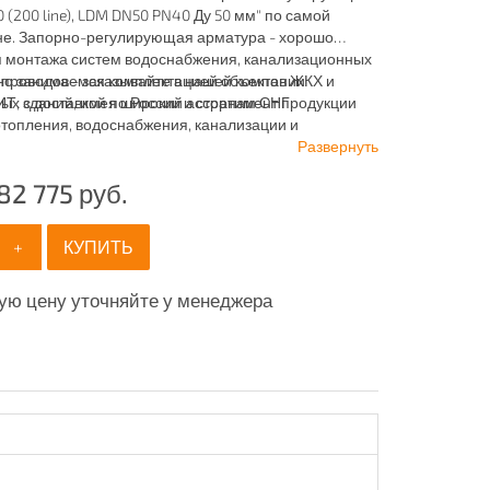
0 (200 line), LDM DN50 PN40 Ду 50 мм" по самой
не. Запорно-регулирующая арматура - хорошо
я монтажа систем водоснабжения, канализационных
вно занимаемся комплектацией объектов ЖКХ и
проводов - заказывайте в нашей компании
х зданий, имея широкий ассортимент продукции
 с доставкой по России и странам СНГ.
отопления, водоснабжения, канализации и
ия.
Развернуть
82 775
руб.
+
КУПИТЬ
ую цену уточняйте у менеджера