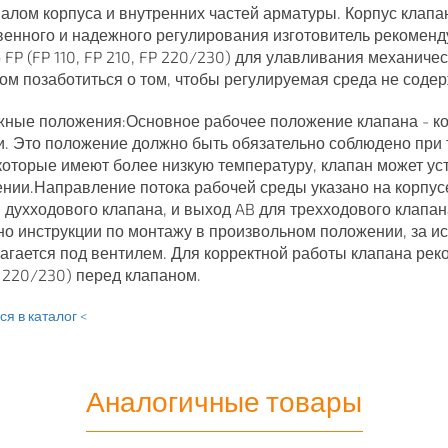
алом корпуса и внутренних частей арматуры. Корпус клапан
венного и надежного регулирования изготовитель рекоменд
 FP (FP 110, FP 210, FP 220/230) для улавливания механич
ом позаботиться о том, чтобы регулируемая среда не соде
ные положения:Основное рабочее положение клапана - ко
и. Это положение должно быть обязательно соблюдено при
 которые имеют более низкую температуру, клапан может у
нии.Направление потока рабочей среды указано на корпусе
я духходового клапана, и выход AB для трехходового клапа
но инструкции по монтажу в произвольном положении, за и
агается под вентилем. Для корректной работы клапана реко
P 220/230) перед клапаном.
я в каталог <
Аналогичные товары