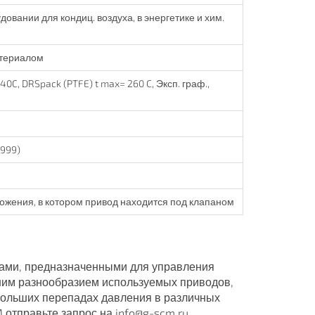
овании для кондиц. воздуха, в энергетике и хим.
материалом
0C, DRSpack (PTFE) t max= 260 C, Эксп. граф.,
1999)
жения, в котором привод находится под клапаном
ами, предназначенными для управления
ьшим разнообразием используемых приводов,
 больших перепадах давления в различных
 отправьте запрос на info@g-scm.ru