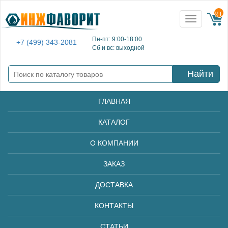
{{ E
Toggle
navigation
Пн-пт: 9:00-18:00
+7 (499) 343-2081
Сб и вс: выходной
Найти
ГЛАВНАЯ
КАТАЛОГ
О КОМПАНИИ
ЗАКАЗ
ДОСТАВКА
КОНТАКТЫ
СТАТЬИ