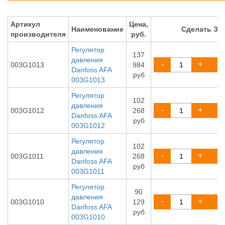
Артикул
Цена,
Наименование
Сделать ЗА
производителя
руб.
Регулятор
137
давления
-
+
003G1013
984
Danfoss AFA
руб
003G1013
Регулятор
102
давления
-
+
003G1012
268
Danfoss AFA
руб
003G1012
Регулятор
102
давления
-
+
003G1011
268
Danfoss AFA
руб
003G1011
Регулятор
90
давления
-
+
003G1010
129
Danfoss AFA
руб
003G1010