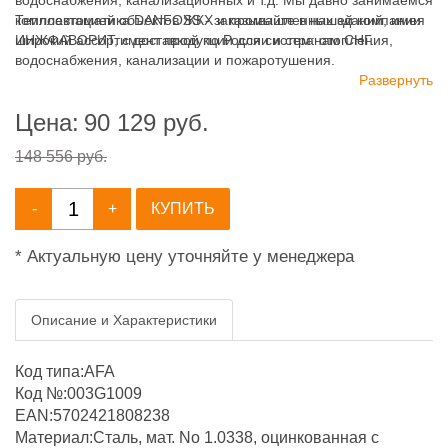
водоснабжения, канализационных и т.д. Мы давно занимаемся
комплектацией объектов ЖКХ и промышленных зданий, имея
Теплоавтоматика DANFOSS - заказывайте в нашей компании
широкий ассортимент продукции для систем: отопления,
ИНЖФАВОРИТ, с доставкой по России и странам СНГ.
водоснабжения, канализации и пожаротушения.
Развернуть
Цена:
90 129
руб.
148 556 руб.
-
+
КУПИТЬ
* Актуальную цену уточняйте у менеджера
Описание и Характеристики
Код типа:AFA
Код №:003G1009
EAN:5702421808238
Материал:Сталь, мат. No 1.0338, оцинкованная с