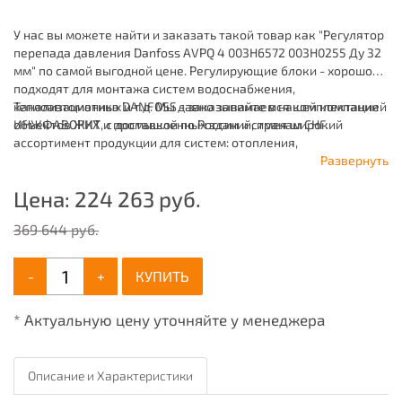
У нас вы можете найти и заказать такой товар как "Регулятор
перепада давления Danfoss AVPQ 4 003H6572 003H0255 Ду 32
мм" по самой выгодной цене. Регулирующие блоки - хорошо
подходят для монтажа систем водоснабжения,
канализационных и т.д. Мы давно занимаемся комплектацией
Теплоавтоматика DANFOSS - заказывайте в нашей компании
объектов ЖКХ и промышленных зданий, имея широкий
ИНЖФАВОРИТ, с доставкой по России и странам СНГ.
ассортимент продукции для систем: отопления,
водоснабжения, канализации и пожаротушения.
Развернуть
Цена:
224 263
руб.
369 644 руб.
-
+
КУПИТЬ
* Актуальную цену уточняйте у менеджера
Описание и Характеристики