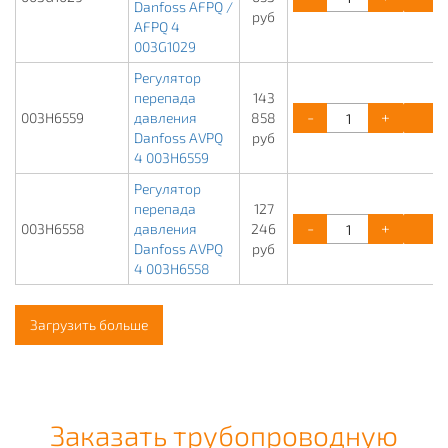
Danfoss AFPQ /
руб
AFPQ 4
003G1029
Регулятор
перепада
143
-
+
К
003H6559
давления
858
Danfoss AVPQ
руб
4 003H6559
Регулятор
перепада
127
-
+
К
003H6558
давления
246
Danfoss AVPQ
руб
4 003H6558
Загрузить больше
Заказать трубопроводную