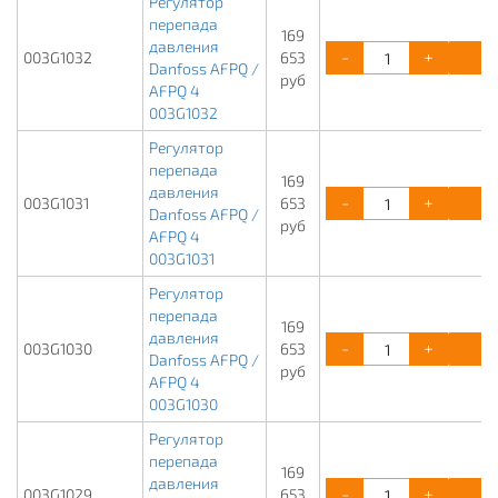
Регулятор
перепада
169
давления
-
+
К
003G1032
653
Danfoss AFPQ /
руб
AFPQ 4
003G1032
Регулятор
перепада
169
давления
-
+
К
003G1031
653
Danfoss AFPQ /
руб
AFPQ 4
003G1031
Регулятор
перепада
169
давления
-
+
К
003G1030
653
Danfoss AFPQ /
руб
AFPQ 4
003G1030
Регулятор
перепада
169
давления
-
+
К
003G1029
653