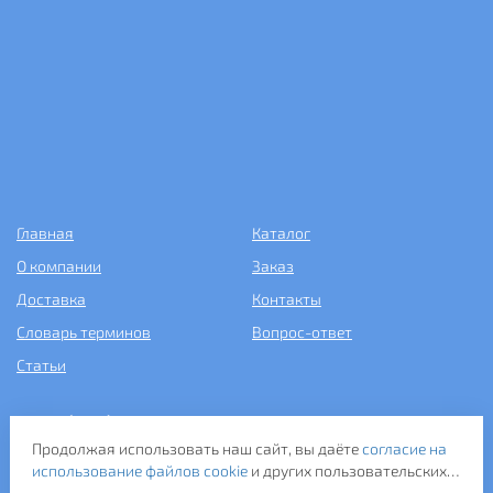
Главная
Каталог
О компании
Заказ
Доставка
Контакты
Словарь терминов
Вопрос-ответ
Статьи
+7 (499) 343-2081
Продолжая использовать наш сайт, вы даёте
согласие на
ООО «САНТЕХПОСТАВКА»
использование файлов cookie
и других пользовательских
ИНН: 7731286301
данных (включая IP-адрес, сведения о местоположении,