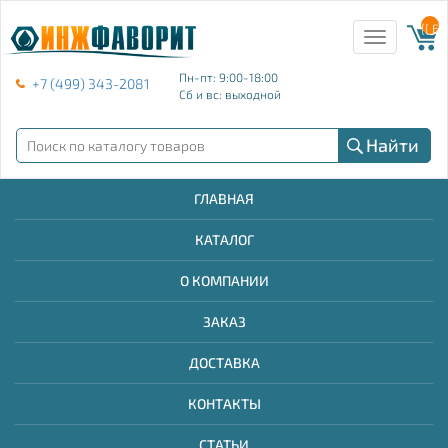
{{ E
Toggle
navigation
Пн-пт: 9:00-18:00
+7 (499) 343-2081
Сб и вс: выходной
Найти
ГЛАВНАЯ
КАТАЛОГ
О КОМПАНИИ
ЗАКАЗ
ДОСТАВКА
КОНТАКТЫ
СТАТЬИ