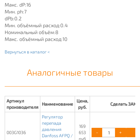
Макс. dP:16
Мин. ph:7
dPb:0.2
Мин. объёмный расход:0.4
Номинальный объём:8
Макс. объёмный расход:10
Вернуться в каталог <
Аналогичные товары
Артикул
Цена,
Наименование
Сделать ЗАКА
производителя
руб.
Регулятор
перепада
169
давления
-
+
К
003G1036
653
Danfoss AFPQ /
руб