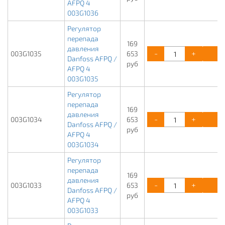
AFPQ 4
003G1036
Регулятор
перепада
169
давления
-
+
К
003G1035
653
Danfoss AFPQ /
руб
AFPQ 4
003G1035
Регулятор
перепада
169
давления
-
+
К
003G1034
653
Danfoss AFPQ /
руб
AFPQ 4
003G1034
Регулятор
перепада
169
давления
-
+
К
003G1033
653
Danfoss AFPQ /
руб
AFPQ 4
003G1033