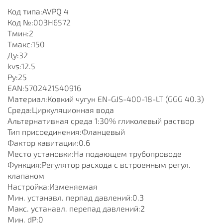
Код типа:AVPQ 4
Код №:003H6572
Тмин:2
Тмакс:150
Ду:32
kvs:12.5
Ру:25
EAN:5702421540916
Материал:Ковкий чугун EN-GJS-400-18-LT (GGG 40.3)
Среда:Циркуляционная вода
Альтернативная среда 1:30% гликолевый раствор
Тип присоединения:Фланцевый
Фактор кавитации:0.6
Место установки:На подающем трубопроводе
Функция:Регулятор расхода с встроенным регул.
клапаном
Настройка:Изменяемая
Мин. устанавл. перпад давлений:0.3
Макс. устанавл. перепад давлений:2
Мин. dP:0