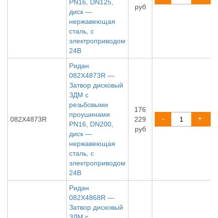
PN16, DN125,
руб
диск —
нержавеющая
сталь, с
электроприводом
24В
Ридан
082X4873R —
Затвор дисковый
ЗДМ с
резьбовыми
176
проушинами
-
+
082X4873R
229
PN16, DN200,
руб
диск —
нержавеющая
сталь, с
электроприводом
24В
Ридан
082X4868R —
Затвор дисковый
ЗДМ с