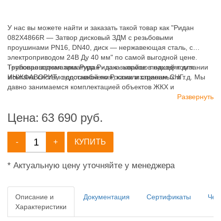
У нас вы можете найти и заказать такой товар как "Ридан
082X4866R — Затвор дисковый ЗДМ с резьбовыми
проушинами PN16, DN40, диск — нержавеющая сталь, с
электроприводом 24В Ду 40 мм" по самой выгодной цене.
Трубопроводная арматура Ридан - хорошо подходят для
Тепловая автоматика Ридан - заказывайте в нашей компании
монтажа систем водоснабжения, канализационных и т.д. Мы
ИНЖФАВОРИТ, с доставкой по России и странам СНГ.
давно занимаемся комплектацией объектов ЖКХ и
промышленных зданий, имея широкий ассортимент продукции
Развернуть
для систем: отопления, водоснабжения, канализации и
Цена:
63 690
руб.
пожаротушения.
-
+
КУПИТЬ
* Актуальную цену уточняйте у менеджера
Описание и
Документация
Сертификаты
Чер
Характеристики