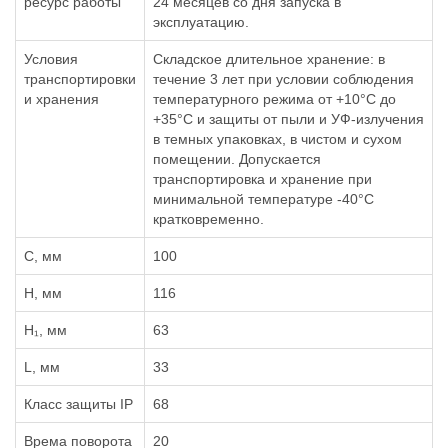
ресурс работы
24 месяцев со дня запуска в
эксплуатацию.
Условия
Складское длительное хранение: в
транспортировки
течение 3 лет при условии соблюдения
и хранения
температурного режима от +10°С до
+35°С и защиты от пыли и УФ-излучения
в темных упаковках, в чистом и сухом
помещении. Допускается
транспортировка и хранение при
минимальной температуре -40°С
кратковременно.
C, мм
100
H, мм
116
H₁, мм
63
L, мм
33
Класс защиты IP
68
Врема поворота
20