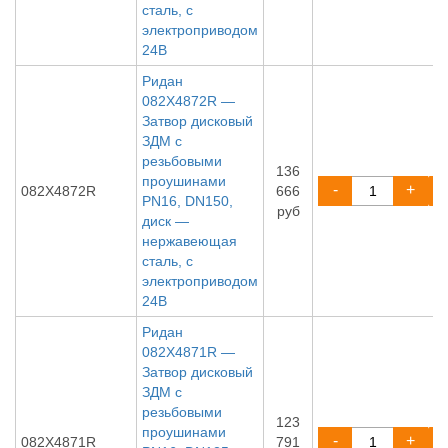
сталь, с
электроприводом
24В
Ридан
082X4872R —
Затвор дисковый
ЗДМ с
резьбовыми
136
проушинами
-
+
082X4872R
666
PN16, DN150,
руб
диск —
нержавеющая
сталь, с
электроприводом
24В
Ридан
082X4871R —
Затвор дисковый
ЗДМ с
резьбовыми
123
проушинами
-
+
082X4871R
791