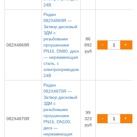
24В
Ридан
082X4869R —
Затвор дисковый
ЗДМ с
резьбовыми
86
-
+
082X4869R
проушинами
892
PN16, DN80, диск
руб
— нержавеющая
сталь, с
электроприводом
24В
Ридан
082X4870R —
Затвор дисковый
ЗДМ с
резьбовыми
99
проушинами
-
+
082X4870R
323
PN16, DN100,
руб
диск —
нержавеющая