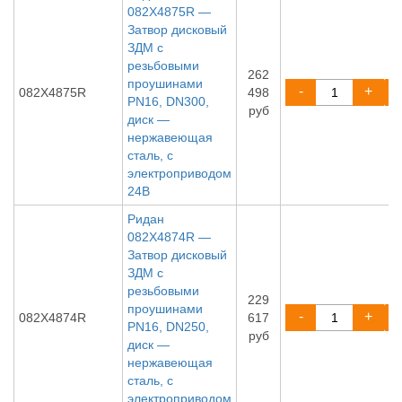
082X4875R —
Затвор дисковый
ЗДМ с
резьбовыми
262
проушинами
-
+
082X4875R
498
PN16, DN300,
руб
диск —
нержавеющая
сталь, с
электроприводом
24В
Ридан
082X4874R —
Затвор дисковый
ЗДМ с
резьбовыми
229
проушинами
-
+
082X4874R
617
PN16, DN250,
руб
диск —
нержавеющая
сталь, с
электроприводом