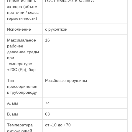
Герметичность
ГОСТ 9544-2015 Класс А
затвора (объем
протечки / класс
герметичности)
Исполнение
с рукояткой
Максимальное
16
рабочее
давление среды
при
температуре
+20С (Рр), бар
Тип
Резьбовые проушины
присоединения
к трубопроводу
A, мм
74
B, мм
63
Температура
от -10 до +70
окружающей