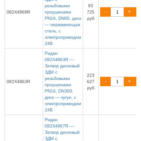
резьбовыми
83
-
+
082X4868R
проушинами
725
PN16, DN65, диск
руб
— нержавеющая
сталь, с
электроприводом
24В
Ридан
082X4863R —
Затвор дисковый
ЗДМ с
223
резьбовыми
-
+
082X4863R
627
проушинами
руб
PN16, DN300,
диск — чугун, с
электроприводом
24В
Ридан
082X4867R —
Затвор дисковый
ЗДМ с