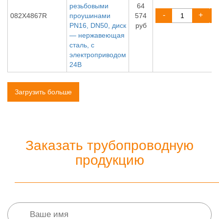
резьбовыми
64
-
+
082X4867R
проушинами
574
PN16, DN50, диск
руб
— нержавеющая
сталь, с
электроприводом
24В
Загрузить больше
Заказать трубопроводную
продукцию