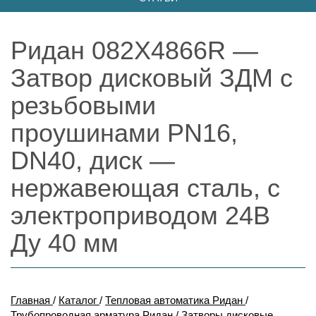
Ридан 082X4866R —
Затвор дисковый ЗДМ с
резьбовыми
проушинами PN16,
DN40, диск —
нержавеющая сталь, с
электроприводом 24В
Ду 40 мм
Главная
/
Каталог
/
Тепловая автоматика Ридан
/
Трубопроводная арматура Ридан
/
Затворы дисковые