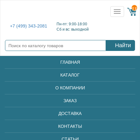
{{ E
Toggle
navigation
Пн-пт: 9:00-18:00
+7 (499) 343-2081
Сб и вс: выходной
Найти
ГЛАВНАЯ
КАТАЛОГ
О КОМПАНИИ
ЗАКАЗ
ДОСТАВКА
КОНТАКТЫ
СТАТЬИ