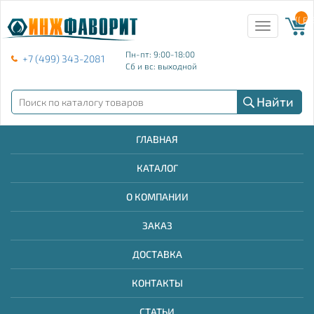
{{ E
Toggle
navigation
Пн-пт: 9:00-18:00
+7 (499) 343-2081
Сб и вс: выходной
Найти
ГЛАВНАЯ
КАТАЛОГ
О КОМПАНИИ
ЗАКАЗ
ДОСТАВКА
КОНТАКТЫ
СТАТЬИ