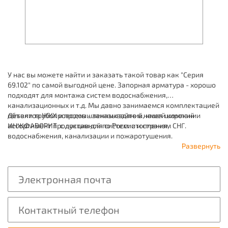
У нас вы можете найти и заказать такой товар как "Серия
69.102" по самой выгодной цене. Запорная арматура - хорошо
подходят для монтажа систем водоснабжения,
канализационных и т.д. Мы давно занимаемся комплектацией
объектов ЖКХ и промышленных зданий, имея широкий
Детали трубопроводов - заказывайте в нашей компании
ассортимент продукции для систем: отопления,
ИНЖФАВОРИТ, с доставкой по России и странам СНГ.
водоснабжения, канализации и пожаротушения.
Развернуть