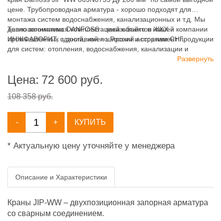
цене. Трубопроводная арматура - хорошо подходят для
монтажа систем водоснабжения, канализационных и т.д. Мы
давно занимаемся комплектацией объектов ЖКХ и
Теплоавтоматика DANFOSS - заказывайте в нашей компании
промышленных зданий, имея широкий ассортимент продукции
ИНЖФАВОРИТ, с доставкой по России и странам СНГ.
для систем: отопления, водоснабжения, канализации и
пожаротушения.
Развернуть
Цена:
72 600
руб.
108 358 руб.
-
+
КУПИТЬ
* Актуальную цену уточняйте у менеджера
Описание и Характеристики
Краны JIP-WW – двухпозиционная запорная арматура
со сварным соединением.