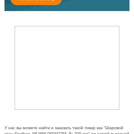
У нас вы можете найти и заказать такой товар как "Шаровой
кран Danfoss JiP WW 065N0755 Ду 200 мм" по самой выгодной