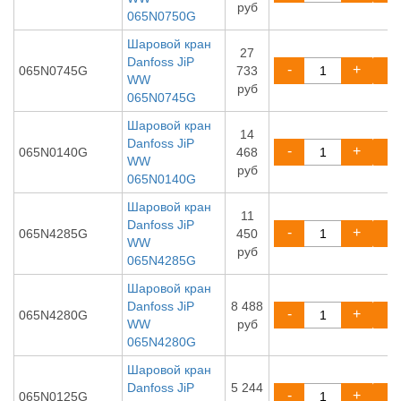
руб
065N0750G
Шаровой кран
27
Danfoss JiP
-
+
065N0745G
733
WW
руб
065N0745G
Шаровой кран
14
Danfoss JiP
-
+
065N0140G
468
WW
руб
065N0140G
Шаровой кран
11
Danfoss JiP
-
+
065N4285G
450
WW
руб
065N4285G
Шаровой кран
Danfoss JiP
8 488
-
+
065N4280G
WW
руб
065N4280G
Шаровой кран
Danfoss JiP
5 244
-
+
065N0125G