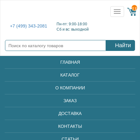
{{ E
Toggle
navigation
Пн-пт: 9:00-18:00
+7 (499) 343-2081
Сб и вс: выходной
Найти
ГЛАВНАЯ
КАТАЛОГ
О КОМПАНИИ
ЗАКАЗ
ДОСТАВКА
КОНТАКТЫ
СТАТЬИ