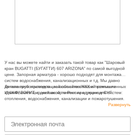
У нас вы можете найти и заказать такой товар как "Шаровый
кран BUGATTI (БУГАТТИ) 607 ARIZONA" по самой выгодной
цене. Запорная арматура - хорошо подходят для монтажа
систем водоснабжения, канализационных и т.д. Мы давно
занимаемся комплектацией объектов ЖКХ и промышленных
Детали трубопроводов - заказывайте в нашей компании
зданий, имея широкий ассортимент продукции для систем:
ИНЖФАВОРИТ, с доставкой по России и странам СНГ.
отопления, водоснабжения, канализации и пожаротушения.
Развернуть