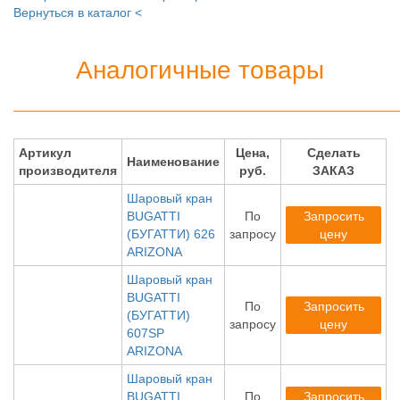
Вернуться в каталог <
Аналогичные товары
Артикул
Цена,
Сделать
Наименование
производителя
руб.
ЗАКАЗ
Шаровый кран
BUGATTI
По
Запросить
(БУГАТТИ) 626
запросу
цену
ARIZONA
Шаровый кран
BUGATTI
По
Запросить
(БУГАТТИ)
запросу
цену
607SP
ARIZONA
Шаровый кран
BUGATTI
По
Запросить