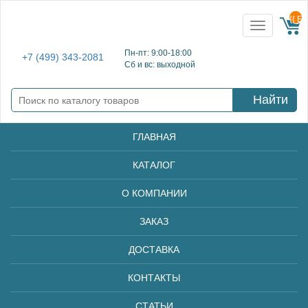
{{ E
Toggle
navigation
Пн-пт: 9:00-18:00
+7 (499) 343-2081
Сб и вс: выходной
Найти
ГЛАВНАЯ
КАТАЛОГ
О КОМПАНИИ
ЗАКАЗ
ДОСТАВКА
КОНТАКТЫ
СТАТЬИ