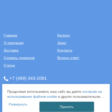
Главная
Каталог
О компании
Заказ
Доставка
Контакты
Словарь терминов
Вопрос-ответ
Статьи
+7 (499) 343-2081
ООО «САНТЕХПОСТАВКА»
Продолжая использовать наш сайт, вы даёте
согласие на
ИНН: 7731286301
использование файлов cookie
и других пользовательских
ОГРН: 1157746583092
данных (включая IP-адрес, сведения о местоположении,
121357, г. Москва, ул. Верейская, д. 29, стр. 35
Развернуть
устройстве, действиях на сайте и т. п.) для
Принять
функционирования сайта, проведения статистических