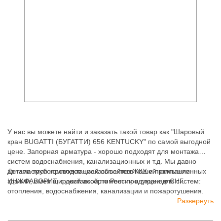
У нас вы можете найти и заказать такой товар как "Шаровый
кран BUGATTI (БУГАТТИ) 656 KENTUCKY" по самой выгодной
цене. Запорная арматура - хорошо подходят для монтажа
систем водоснабжения, канализационных и т.д. Мы давно
занимаемся комплектацией объектов ЖКХ и промышленных
Детали трубопроводов - заказывайте в нашей компании
зданий, имея широкий ассортимент продукции для систем:
ИНЖФАВОРИТ, с доставкой по России и странам СНГ.
отопления, водоснабжения, канализации и пожаротушения.
Развернуть