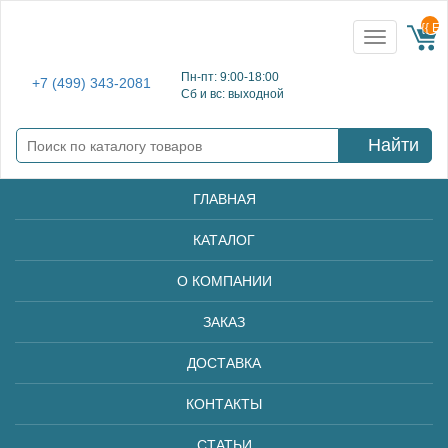
{{ E
Toggle
navigation
Пн-пт: 9:00-18:00
+7 (499) 343-2081
Сб и вс: выходной
Найти
ГЛАВНАЯ
КАТАЛОГ
О КОМПАНИИ
ЗАКАЗ
ДОСТАВКА
КОНТАКТЫ
СТАТЬИ