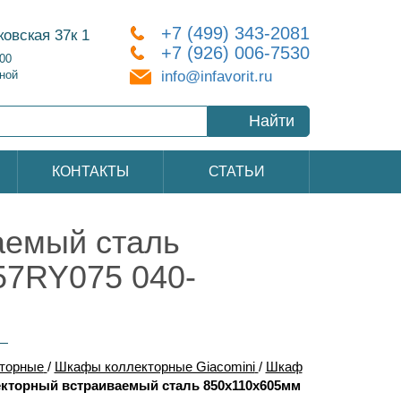
+7 (499) 343-2081
ковская 37к 1
+7 (926) 006-7530
:00
info@infavorit.ru
ной
Найти
КОНТАКТЫ
СТАТЬИ
аемый сталь
57RY075 040-
торные
/
Шкафы коллекторные Giacomini
/
Шкаф
кторный встраиваемый сталь 850х110х605мм