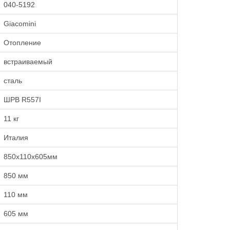
040-5192
Giacomini
Отопление
встраиваемый
сталь
ШРВ R557I
11 кг
Италия
850х110х605мм
850 мм
110 мм
605 мм