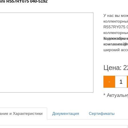
ini R557RY075 040-5192
У нас вы мож
коллекторны
R557RY075 0
коллекторны
водоснабжен
Коллекторы и
комплектаци
компании ИН
широкий асс
водоснабжен
Цена:
2
-
* Актуаль
ние и Характеристики
Документация
Сертификаты