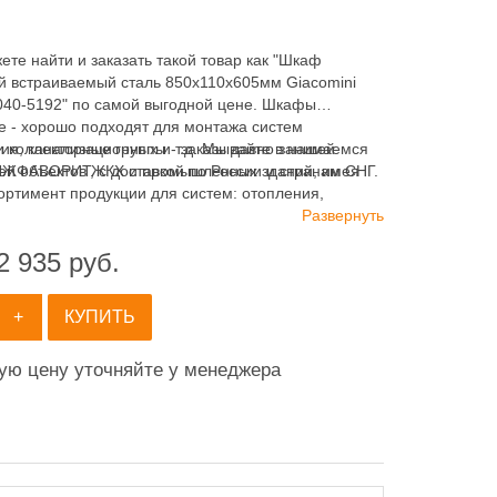
ете найти и заказать такой товар как "Шкаф
й встраиваемый сталь 850х110х605мм Giacomini
40-5192" по самой выгодной цене. Шкафы
е - хорошо подходят для монтажа систем
ия, канализационных и т.д. Мы давно занимаемся
 коллекторные группы - заказывайте в нашей
ей объектов ЖКХ и промышленных зданий, имея
ЖФАВОРИТ, с доставкой по России и странам СНГ.
ортимент продукции для систем: отопления,
ия, канализации и пожаротушения.
Развернуть
2 935
руб.
+
КУПИТЬ
ную цену уточняйте у менеджера