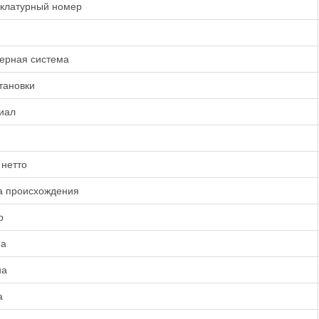
клатурный номер
ерная система
тановки
иал
 нетто
а происхождения
р
а
на
а