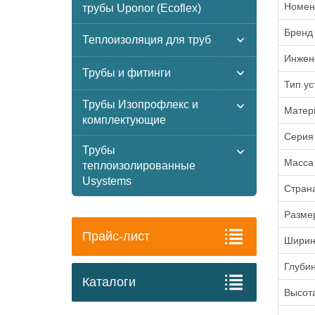
Номен
трубы Uponor (Ecoflex)
Бренд
Теплоизоляция для труб
Инжен
Трубы и фитинги
Тип ус
Трубы Изопрофлекс и
Матер
комплектующие
Серия
Трубы
Масса
теплоизолированные
Usystems
Стран
Разме
Прайс-лист
Ширин
Глуби
Каталоги
Высот