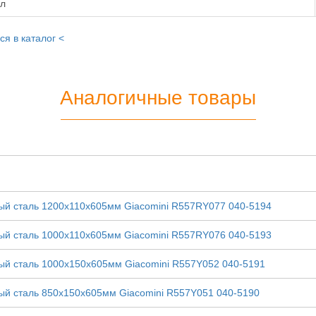
ул
ся в каталог <
Аналогичные товары
й сталь 1200х110х605мм Giacomini R557RY077 040-5194
й сталь 1000х110х605мм Giacomini R557RY076 040-5193
й сталь 1000х150х605мм Giacomini R557Y052 040-5191
й сталь 850х150х605мм Giacomini R557Y051 040-5190