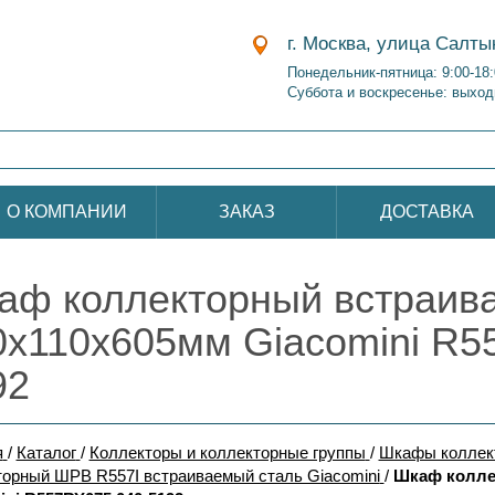
г. Москва, улица Салты
Понедельник-пятница: 9:00-18
Суббота и воскресенье: выход
О КОМПАНИИ
ЗАКАЗ
ДОСТАВКА
аф коллекторный встраив
0х110х605мм Giacomini R5
92
я
/
Каталог
/
Коллекторы и коллекторные группы
/
Шкафы коллек
торный ШРВ R557I встраиваемый сталь Giacomini
/
Шкаф колле