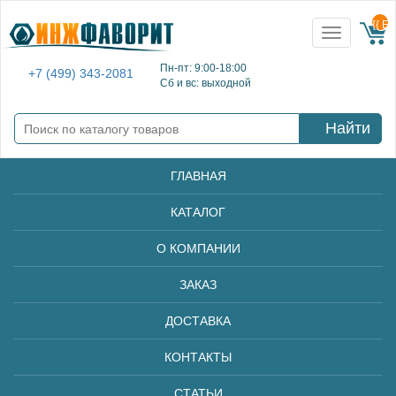
{{ E
Toggle
navigation
Пн-пт: 9:00-18:00
+7 (499) 343-2081
Сб и вс: выходной
Найти
ГЛАВНАЯ
КАТАЛОГ
О КОМПАНИИ
ЗАКАЗ
ДОСТАВКА
КОНТАКТЫ
СТАТЬИ