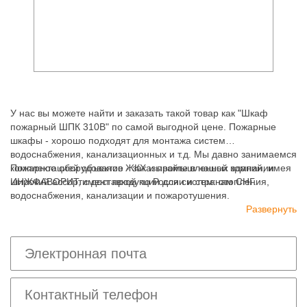
У нас вы можете найти и заказать такой товар как "Шкаф
пожарный ШПК 310В" по самой выгодной цене. Пожарные
шкафы - хорошо подходят для монтажа систем
водоснабжения, канализационных и т.д. Мы давно занимаемся
комплектацией объектов ЖКХ и промышленных зданий, имея
Пожарное оборудование - заказывайте в нашей компании
широкий ассортимент продукции для систем: отопления,
ИНЖФАВОРИТ, с доставкой по России и странам СНГ.
водоснабжения, канализации и пожаротушения.
Развернуть