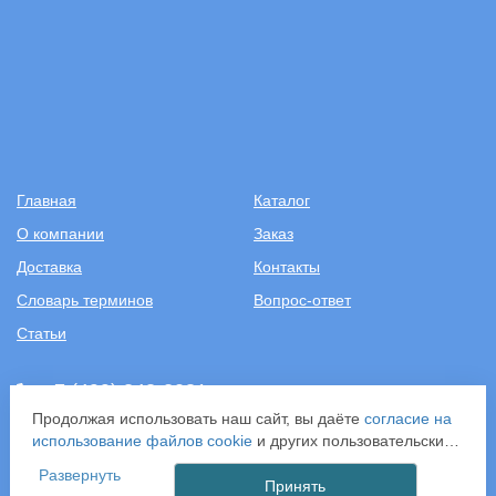
Главная
Каталог
О компании
Заказ
Доставка
Контакты
Словарь терминов
Вопрос-ответ
Статьи
+7 (499) 343-2081
Продолжая использовать наш сайт, вы даёте
согласие на
ООО «САНТЕХПОСТАВКА»
использование файлов cookie
и других пользовательских
ИНН: 7731286301
данных (включая IP-адрес, сведения о местоположении,
Развернуть
ОГРН: 1157746583092
устройстве, действиях на сайте и т. п.) для
Принять