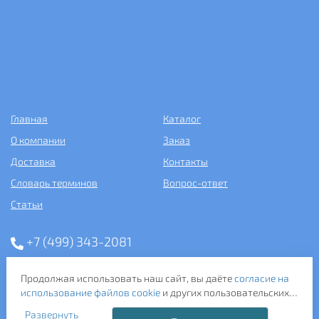
Главная
Каталог
О компании
Заказ
Доставка
Контакты
Словарь терминов
Вопрос-ответ
Статьи
+7 (499) 343-2081
ООО «САНТЕХПОСТАВКА»
Продолжая использовать наш сайт, вы даёте
согласие на
ИНН: 7731286301
использование файлов cookie
и других пользовательских
ОГРН: 1157746583092
данных (включая IP-адрес, сведения о местоположении,
Развернуть
121357, г. Москва, ул. Верейская, д. 29, стр. 35