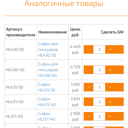
Аналогичные товары
Артикул
Цена,
Наименование
Сделать ЗАКА
производителя
руб.
Сифон для
4 493
-
+
К
HL430/50
писсуаров
руб
HL430/50
Сифон для
4 729
-
+
К
HL430/40
писсуаров
руб
HL430/40
Сифон
5 801
-
+
К
HL431/50
HL431/50
руб
Сифон
5 801
-
+
К
HL431/40
HL431/40
руб
Сифон
2 906
-
+
К
HL137/40
HL137/40
руб
Сифон
2 906