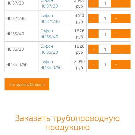
-
+
К
HL137/30
HL137/30
руб
Сифон
3 510
-
+
К
HL137.1/30
HL137.1/30
руб
Сифон
1 826
-
+
К
HL135/40
HL135/40
руб
Сифон
1 826
-
+
К
HL135/30
HL135/30
руб
Сифон
2 990
-
+
К
HL134.0/50
HL134.0/50
руб
Загрузить больше
Заказать трубопроводную
продукцию