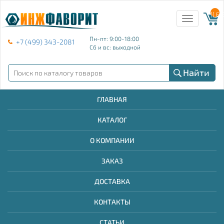
{{ E
Toggle
navigation
Пн-пт: 9:00-18:00
+7 (499) 343-2081
Сб и вс: выходной
Найти
ГЛАВНАЯ
КАТАЛОГ
О КОМПАНИИ
ЗАКАЗ
ДОСТАВКА
КОНТАКТЫ
СТАТЬИ