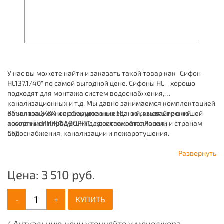
У нас вы можете найти и заказать такой товар как "Сифон
HL137.1/40" по самой выгодной цене. Сифоны HL - хорошо
подходят для монтажа систем водоснабжения,
канализационных и т.д. Мы давно занимаемся комплектацией
объектов ЖКХ и промышленных зданий, имея широкий
Канализационное оборудование HL - заказывайте в нашей
ассортимент продукции для систем: отопления,
компании ИНЖФАВОРИТ, с доставкой по России и странам
водоснабжения, канализации и пожаротушения.
СНГ.
Развернуть
Цена:
3 510
руб.
-
+
КУПИТЬ
* Актуальную цену уточняйте у менеджера