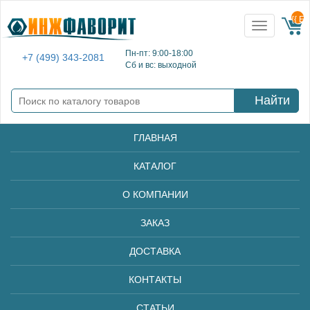
{{ E
Toggle
navigation
Пн-пт: 9:00-18:00
+7 (499) 343-2081
Сб и вс: выходной
Найти
ГЛАВНАЯ
КАТАЛОГ
О КОМПАНИИ
ЗАКАЗ
ДОСТАВКА
КОНТАКТЫ
СТАТЬИ