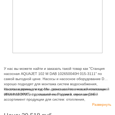
У нас вы можете найти и заказать такой товар как "Станция
насосная AQUAJET 102 M DAB 102650040H 015-3111" по
самой выгодной цене. Насосы и насосное оборудование DAB -
хорошо подходят для монтажа систем водоснабжения,
канализационных и т.д. Мы давно занимаемся комплектацией
Насосы и принадлежности - заказывайте в нашей компании
объектов ЖКХ и промышленных зданий, имея широкий
ИНЖФАВОРИТ, с доставкой по России и странам СНГ.
ассортимент продукции для систем: отопления,
водоснабжения, канализации и пожаротушения.
Развернуть