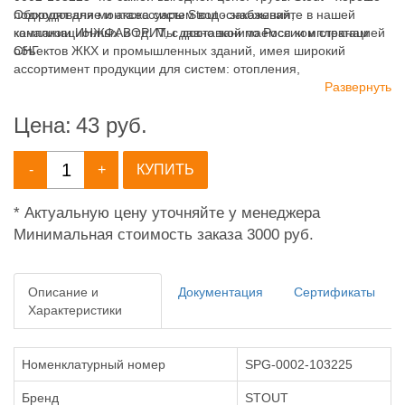
подходят для монтажа систем водоснабжения,
Оборудование и аксессуары Stout - заказывайте в нашей
канализационных и т.д. Мы давно занимаемся комплектацией
компании ИНЖФАВОРИТ, с доставкой по России и странам
объектов ЖКХ и промышленных зданий, имея широкий
СНГ.
ассортимент продукции для систем: отопления,
водоснабжения, канализации и пожаротушения.
Развернуть
Цена:
43
руб.
-
+
КУПИТЬ
* Актуальную цену уточняйте у менеджера
Минимальная стоимость заказа 3000 руб.
Описание и
Документация
Сертификаты
Характеристики
Номенклатурный номер
SPG-0002-103225
Бренд
STOUT