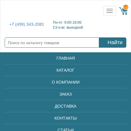
{{ E
Toggle
navigation
Пн-пт: 9:00-18:00
+7 (499) 343-2081
Сб и вс: выходной
Найти
ГЛАВНАЯ
КАТАЛОГ
О КОМПАНИИ
ЗАКАЗ
ДОСТАВКА
КОНТАКТЫ
СТАТЬИ