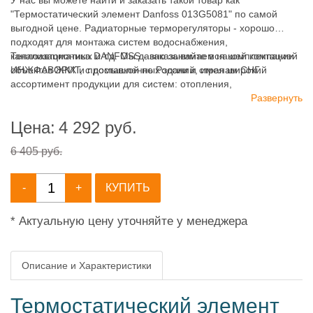
У нас вы можете найти и заказать такой товар как
"Термостатический элемент Danfoss 013G5081" по самой
выгодной цене. Радиаторные терморегуляторы - хорошо
подходят для монтажа систем водоснабжения,
канализационных и т.д. Мы давно занимаемся комплектацией
Теплоавтоматика DANFOSS - заказывайте в нашей компании
объектов ЖКХ и промышленных зданий, имея широкий
ИНЖФАВОРИТ, с доставкой по России и странам СНГ.
ассортимент продукции для систем: отопления,
водоснабжения, канализации и пожаротушения.
Развернуть
Цена:
4 292
руб.
6 405 руб.
-
+
КУПИТЬ
* Актуальную цену уточняйте у менеджера
Описание и Характеристики
Термостатический элемент