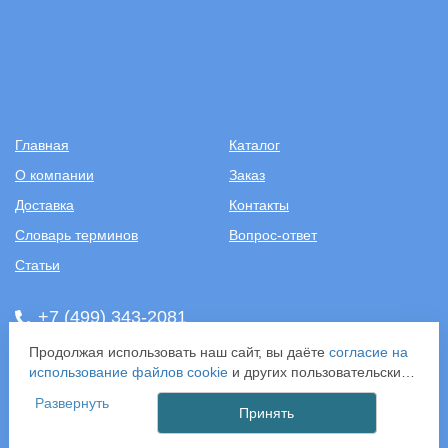
Главная
Каталог
О компании
Заказ
Доставка
Контакты
Словарь терминов
Вопрос-ответ
Статьи
+7 (499) 343-2081
Продолжая использовать наш сайт, вы даёте
согласие на
ООО «САНТЕХПОСТАВКА»
использование файлов cookie
и других пользовательских
ИНН: 7731286301
данных (включая IP-адрес, сведения о местоположении,
ОГРН: 1157746583092
Развернуть
устройстве, действиях на сайте и т. п.) для
Принять
121357, г. Москва, ул. Верейская, д. 29, стр. 35
функционирования сайта, проведения статистических