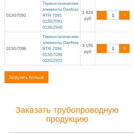
Термостатические
элементы Danfoss
1 624
-
+
013G7091
RTR 7091
руб
013G7091
013G2940
Термостатические
элементы Danfoss
3 195
-
+
013G7096
RTR 7096
руб
013G7096
013G2922
Загрузить больше
Заказать трубопроводную
продукцию