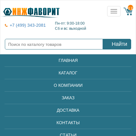
{{ E
Toggle
navigation
Пн-пт: 9:00-18:00
+7 (499) 343-2081
Сб и вс: выходной
Найти
ГЛАВНАЯ
КАТАЛОГ
О КОМПАНИИ
ЗАКАЗ
ДОСТАВКА
КОНТАКТЫ
СТАТЬИ