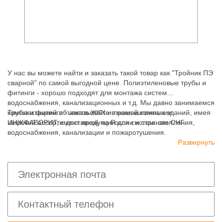
У нас вы можете найти и заказать такой товар как "Тройник ПЭ
сварной" по самой выгодной цене. Полиэтиленовые трубы и
фитинги - хорошо подходят для монтажа систем
водоснабжения, канализационных и т.д. Мы давно занимаемся
комплектацией объектов ЖКХ и промышленных зданий, имея
Трубы и фитинги - заказывайте в нашей компании
широкий ассортимент продукции для систем: отопления,
ИНЖФАВОРИТ, с доставкой по России и странам СНГ.
водоснабжения, канализации и пожаротушения.
Развернуть