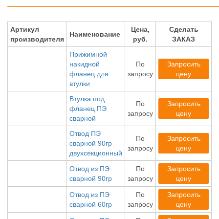
Артикул
Цена,
Сделать
Наименование
производителя
руб.
ЗАКАЗ
Прижимной
накидной
По
Запросить
фланец для
запросу
цену
втулки
Втулка под
По
Запросить
фланец ПЭ
запросу
цену
сварной
Отвод ПЭ
По
Запросить
сварной 90гр
запросу
цену
двухсекционный
Отвод из ПЭ
По
Запросить
сварной 90гр
запросу
цену
Отвод из ПЭ
По
Запросить
сварной 60гр
запросу
цену