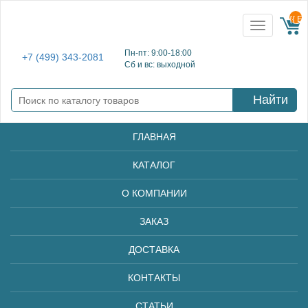
{{ E
Toggle
navigation
Пн-пт: 9:00-18:00
+7 (499) 343-2081
Сб и вс: выходной
Найти
ГЛАВНАЯ
КАТАЛОГ
О КОМПАНИИ
ЗАКАЗ
ДОСТАВКА
КОНТАКТЫ
СТАТЬИ