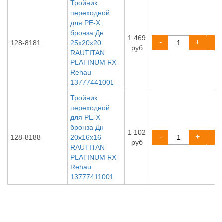
Тройник
переходной
для PE-X
бронза Дн
1 469
-
+
128-8181
25х20х20
руб
RAUTITAN
PLATINUM RX
Rehau
13777441001
Тройник
переходной
для PE-X
бронза Дн
1 102
-
+
128-8188
20х16х16
руб
RAUTITAN
PLATINUM RX
Rehau
13777411001