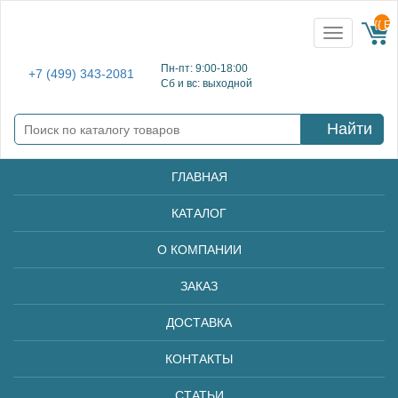
{{ E
Toggle
navigation
Пн-пт: 9:00-18:00
+7 (499) 343-2081
Сб и вс: выходной
Найти
ГЛАВНАЯ
КАТАЛОГ
О КОМПАНИИ
ЗАКАЗ
ДОСТАВКА
КОНТАКТЫ
СТАТЬИ