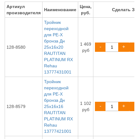
Артикул
Цена,
Наименование
Сделать ЗА
производителя
руб.
Тройник
переходной
для PE-X
бронза Дн
1 469
-
+
128-8580
25х16х20
руб
RAUTITAN
PLATINUM RX
Rehau
13777431001
Тройник
переходной
для PE-X
бронза Дн
1 102
-
+
128-8579
25х16х16
руб
RAUTITAN
PLATINUM RX
Rehau
13777421001