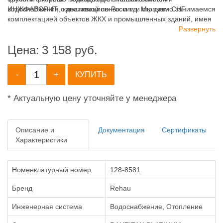
водоснабжения, канализационных и т.д. Мы давно занимаемся
ИНЖФАВОРИТ, с доставкой по России и странам СНГ.
комплектацией объектов ЖКХ и промышленных зданий, имея
широкий ассортимент продукции для систем: отопления,
Развернуть
водоснабжения, канализации и пожаротушения.
Цена:
3 158
руб.
-
+
КУПИТЬ
* Актуальную цену уточняйте у менеджера
Описание и
Документация
Сертификаты
Характеристики
Номенклатурный номер
128-8581
Бренд
Rehau
Инженерная система
Водоснабжение, Отопление