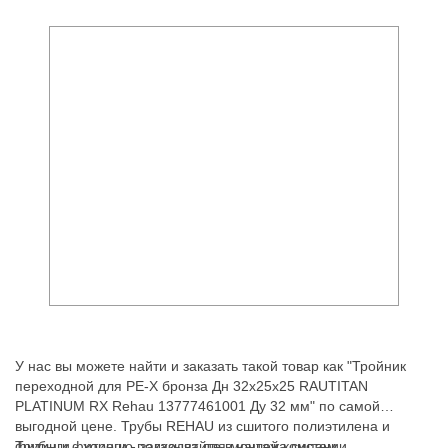
У нас вы можете найти и заказать такой товар как "Тройник
переходной для PE-X бронза Дн 32х25х25 RAUTITAN
PLATINUM RX Rehau 13777461001 Ду 32 мм" по самой
выгодной цене. Трубы REHAU из сшитого полиэтилена и
фитинги - хорошо подходят для монтажа систем
Трубы и фитинги - заказывайте в нашей компании