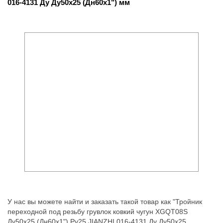
016-4131 Ду Ду50х25 (Дн60х1") мм
У нас вы можете найти и заказать такой товар как "Тройник
переходной под резьбу грувлок ковкий чугун XGQT08S
Ду50х25 (Дн60х1") Ру25 JIANZHI 016-4131 Ду Ду50х25