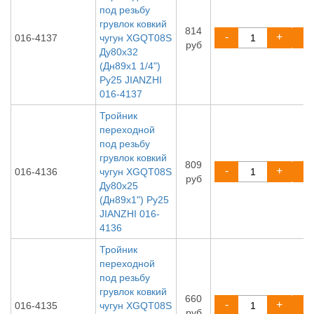
под резьбу
грувлок ковкий
814
-
+
016-4137
чугун XGQT08S
руб
Ду80х32
(Дн89х1 1/4")
Ру25 JIANZHI
016-4137
Тройник
переходной
под резьбу
грувлок ковкий
809
-
+
016-4136
чугун XGQT08S
руб
Ду80х25
(Дн89х1") Ру25
JIANZHI 016-
4136
Тройник
переходной
под резьбу
грувлок ковкий
660
-
+
016-4135
чугун XGQT08S
руб