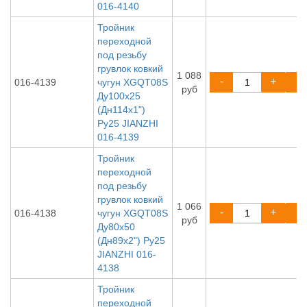
016-4140
Тройник
переходной
под резьбу
грувлок ковкий
1 088
-
+
016-4139
чугун XGQT08S
руб
Ду100х25
(Дн114х1")
Ру25 JIANZHI
016-4139
Тройник
переходной
под резьбу
грувлок ковкий
1 066
-
+
016-4138
чугун XGQT08S
руб
Ду80х50
(Дн89х2") Ру25
JIANZHI 016-
4138
Тройник
переходной