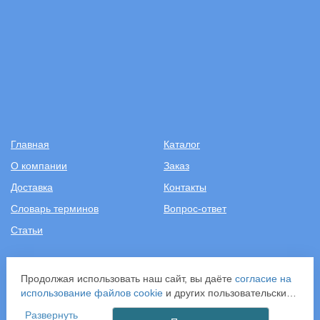
Главная
Каталог
О компании
Заказ
Доставка
Контакты
Словарь терминов
Вопрос-ответ
Статьи
+7 (499) 343-2081
Продолжая использовать наш сайт, вы даёте
согласие на
использование файлов cookie
и других пользовательских
ООО «САНТЕХПОСТАВКА»
данных (включая IP-адрес, сведения о местоположении,
ИНН: 7731286301
Развернуть