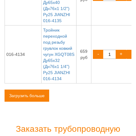
Ду65х40
(Дн76х1 1/2")
Ру25 JIANZHI
016-4135
Тройник
переходной
под резьбу
грувлок ковкий
659
-
+
016-4134
чугун XGQT08S
руб
Ду65х32
(Дн76х1 1/4")
Ру25 JIANZHI
016-4134
Загрузить больше
Заказать трубопроводную