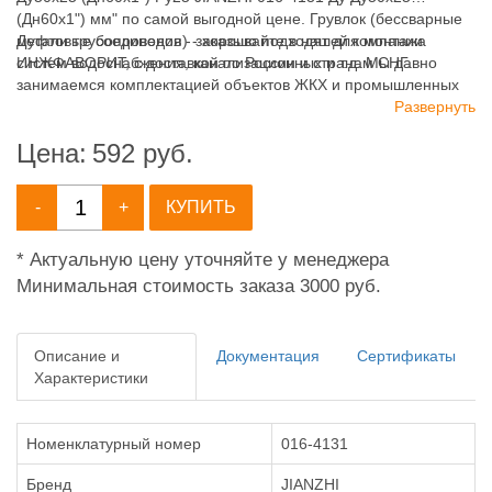
(Дн60х1") мм" по самой выгодной цене. Грувлок (бессварные
муфтовые соединения) - хорошо подходят для монтажа
Детали трубопроводов - заказывайте в нашей компании
систем водоснабжения, канализационных и т.д. Мы давно
ИНЖФАВОРИТ, с доставкой по России и странам СНГ.
занимаемся комплектацией объектов ЖКХ и промышленных
зданий, имея широкий ассортимент продукции для систем:
Развернуть
отопления, водоснабжения, канализации и пожаротушения.
Цена:
592
руб.
-
+
КУПИТЬ
* Актуальную цену уточняйте у менеджера
Минимальная стоимость заказа 3000 руб.
Описание и
Документация
Сертификаты
Характеристики
Номенклатурный номер
016-4131
Бренд
JIANZHI