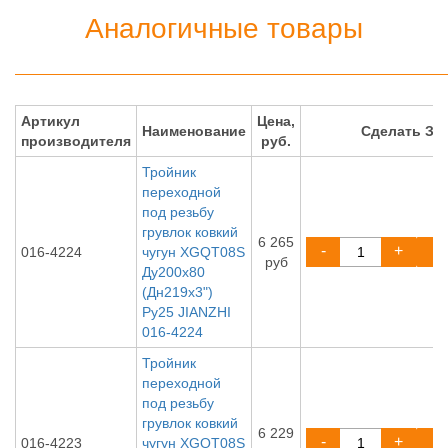
Аналогичные товары
Артикул
Цена,
Наименование
Сделать ЗА
производителя
руб.
Тройник
переходной
под резьбу
грувлок ковкий
6 265
-
+
016-4224
чугун XGQT08S
руб
Ду200х80
(Дн219х3")
Ру25 JIANZHI
016-4224
Тройник
переходной
под резьбу
грувлок ковкий
6 229
-
+
016-4223
чугун XGQT08S