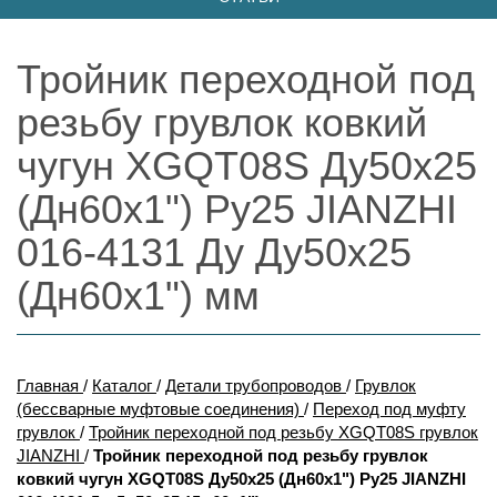
Тройник переходной под
резьбу грувлок ковкий
чугун XGQT08S Ду50х25
(Дн60х1") Ру25 JIANZHI
016-4131 Ду Ду50х25
(Дн60х1") мм
Главная
/
Каталог
/
Детали трубопроводов
/
Грувлок
(бессварные муфтовые соединения)
/
Переход под муфту
грувлок
/
Тройник переходной под резьбу XGQT08S грувлок
JIANZHI
/
Тройник переходной под резьбу грувлок
ковкий чугун XGQT08S Ду50х25 (Дн60х1") Ру25 JIANZHI