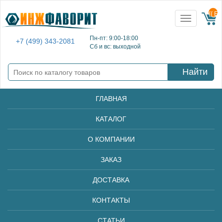
{{ E
Toggle
navigation
Пн-пт: 9:00-18:00
+7 (499) 343-2081
Сб и вс: выходной
Найти
ГЛАВНАЯ
КАТАЛОГ
О КОМПАНИИ
ЗАКАЗ
ДОСТАВКА
КОНТАКТЫ
СТАТЬИ