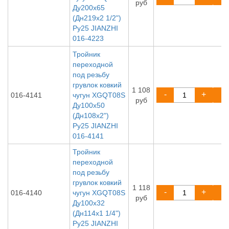
руб
Ду200х65
(Дн219х2 1/2")
Ру25 JIANZHI
016-4223
Тройник
переходной
под резьбу
грувлок ковкий
1 108
-
+
016-4141
чугун XGQT08S
руб
Ду100х50
(Дн108х2")
Ру25 JIANZHI
016-4141
Тройник
переходной
под резьбу
грувлок ковкий
1 118
-
+
016-4140
чугун XGQT08S
руб
Ду100х32
(Дн114х1 1/4")
Ру25 JIANZHI