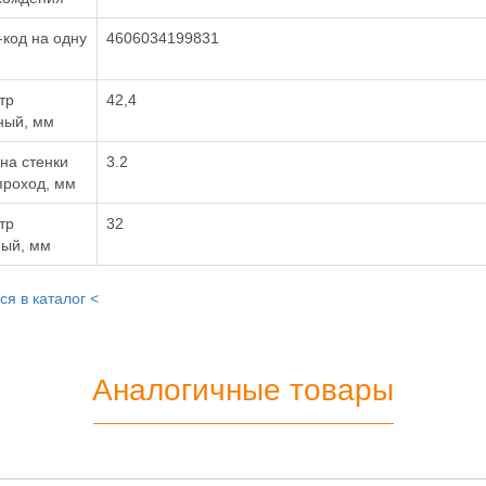
код на одну
4606034199831
тр
42,4
ный, мм
на стенки
3.2
проход, мм
тр
32
ный, мм
ся в каталог <
Аналогичные товары