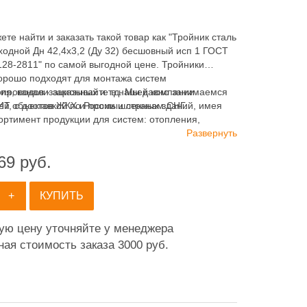
ете найти и заказать такой товар как "Тройник сталь
ходной Дн 42,4х3,2 (Ду 32) бесшовный исп 1 ГОСТ
128-2811" по самой выгодной цене. Тройники
хорошо подходят для монтажа систем
ия, канализационных и т.д. Мы давно занимаемся
опроводов - заказывайте в нашей компании
ей объектов ЖКХ и промышленных зданий, имея
 с доставкой по России и странам СНГ.
ортимент продукции для систем: отопления,
ия, канализации и пожаротушения.
Развернуть
69
руб.
+
КУПИТЬ
ную цену уточняйте у менеджера
ая стоимость заказа 3000 руб.