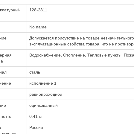
клатурный
128-2811
No name
ние
Допускается присутствие на товаре незначительног
эксплуатационные свойства товара, что не противо
ерная
Водоснабжение, Отопление, Тепловые пункты, Пож
ма
иал
сталь
нение
исполнение 1
равнопроходной
тие
оцинкованный
 нетто
0.41 кг
а
Россия
хождения