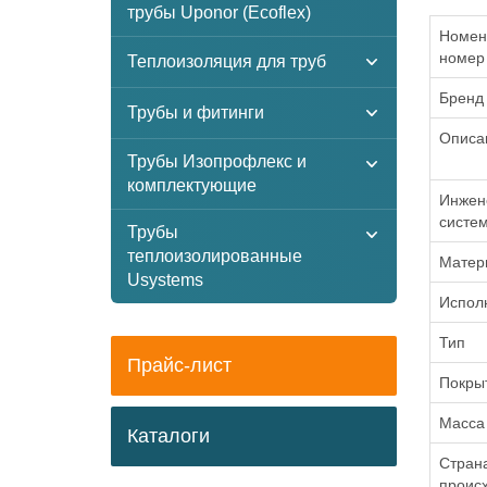
трубы Uponor (Ecoflex)
Номен
номер
Теплоизоляция для труб
Бренд
Трубы и фитинги
Описа
Трубы Изопрофлекс и
комплектующие
Инжен
систе
Трубы
теплоизолированные
Матер
Usystems
Испол
Тип
Прайс-лист
Покры
Масса
Каталоги
Стран
проис