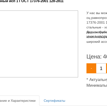
ный исп 1 ГОСТ 17376-2001 128-2811
У нас вы мож
оц равнопро
17376-2001 
стальные - 
водоснабжен
Детали труб
комплектаци
ИНЖФАВОРИТ,
широкий асс
водоснабжен
Цена:
4
-
* Актуаль
Минимальн
ние и Характеристики
Сертификаты