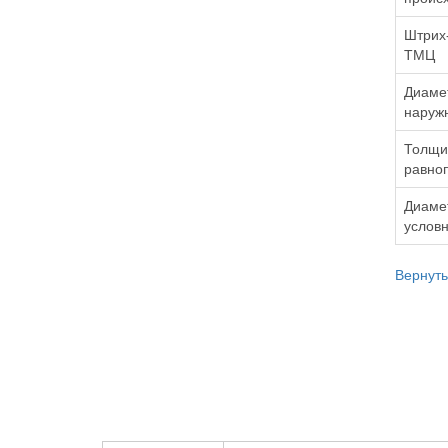
Штрих-
ТМЦ
Диаме
наруж
Толщи
равно
Диаме
услов
Вернуть