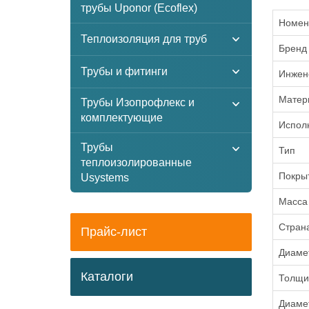
трубы Uponor (Ecoflex)
Номен
Теплоизоляция для труб
Бренд
Трубы и фитинги
Инжен
Матер
Трубы Изопрофлекс и
комплектующие
Испол
Трубы
Тип
теплоизолированные
Покры
Usystems
Масса
Стран
Прайс-лист
Диаме
Каталоги
Толщи
Диаме