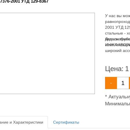
7376-2001 УТД 129-8367
У нас вы мож
равнопроход
2001 УТД 12
стальные - 
водоснабжен
Детали труб
комплектаци
ИНЖФАВОРИТ,
широкий асс
водоснабжен
Цена:
1
-
* Актуаль
Минимальн
ние и Характеристики
Сертификаты