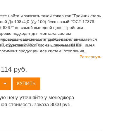
ете найти и заказать такой товар как "Тройник сталь
ной Дн 108х4,0 (Ду 100) бесшовный ГОСТ 17376-
9-8367" по самой выгодной цене. Тройники
хорошо подходят для монтажа систем
ия, канализационных и т.д. Мы давно занимаемся
опроводов - заказывайте в нашей компании
ей объектов ЖКХ и промышленных зданий, имея
 с доставкой по России и странам СНГ.
ортимент продукции для систем: отопления,
ия, канализации и пожаротушения.
Развернуть
 114
руб.
+
КУПИТЬ
ную цену уточняйте у менеджера
ая стоимость заказа 3000 руб.