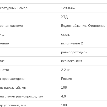
клатурный номер
129-8367
УТД
ерная система
Водоснабжение, Отопление,
иал
сталь
нение
исполнение 2
равнопроходной
тие
без покрытия
 нетто
2.2 кг
а происхождения
Россия
тр наружный, мм
108
на стенки равнопроход, мм
4,0
тр условный, мм
100