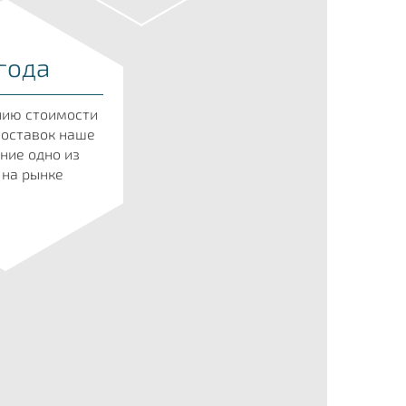
года
нию стоимости
поставок наше
ние одно из
 на рынке