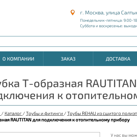
г. Москва, улица Салты
Понедельник-пятница: 9:00-1
Суббота и воскресенье: выход
О КОМПАНИИ
ЗАКАЗ
ДОСТАВКА
убка Т-образная RAUTITAN
дключения к отопительно
я
/
Каталог
/
Трубы и фитинги
/
Трубы REHAU из сшитого полиэт
зная RAUTITAN для подключения к отопительному прибору
У нас вы мож