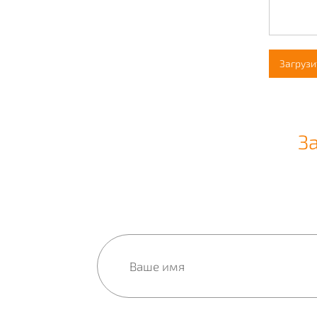
Загрузи
З