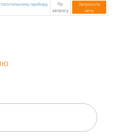
отопительному прибору,
По
Запросить
запросу
цену
ию