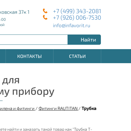
+7 (499) 343-2081
ковская 37к 1
+7 (926) 006-7530
8:00
info@infavorit.ru
ной
Найти
КОНТАКТЫ
СТАТЬИ
 для
му прибору
илена и фитинги
/
Фитинги RAUTITAN
/
Трубка
ете найти и заказать такой товар как "Трубка Т-