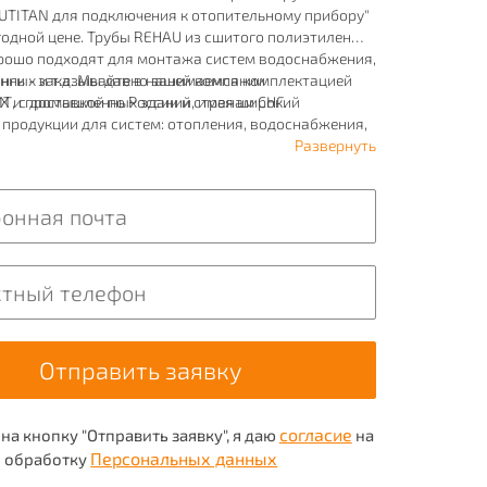
UTITAN для подключения к отопительному прибору"
одной цене. Трубы REHAU из сшитого полиэтилена и
орошо подходят для монтажа систем водоснабжения,
нных и т.д. Мы давно занимаемся комплектацией
нги - заказывайте в нашей компании
Х и промышленных зданий, имея широкий
 с доставкой по России и странам СНГ.
продукции для систем: отопления, водоснабжения,
 и пожаротушения.
Развернуть
согласие
а кнопку "Отправить заявку", я даю
на
Персональных данных
обработку