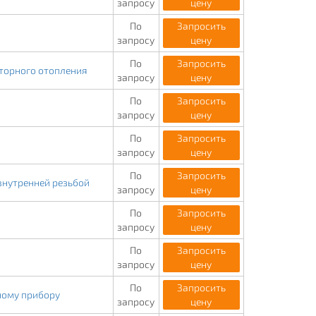
запросу
цену
По
Запросить
запросу
цену
По
Запросить
торного отопления
запросу
цену
По
Запросить
запросу
цену
По
Запросить
запросу
цену
По
Запросить
внутренней резьбой
запросу
цену
По
Запросить
запросу
цену
По
Запросить
запросу
цену
По
Запросить
ному прибору
запросу
цену