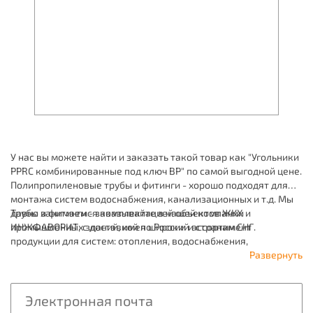
У нас вы можете найти и заказать такой товар как "Угольники
PPRC комбинированные под ключ ВР" по самой выгодной цене.
Полипропиленовые трубы и фитинги - хорошо подходят для
монтажа систем водоснабжения, канализационных и т.д. Мы
давно занимаемся комплектацией объектов ЖКХ и
Трубы и фитинги - заказывайте в нашей компании
промышленных зданий, имея широкий ассортимент
ИНЖФАВОРИТ, с доставкой по России и странам СНГ.
продукции для систем: отопления, водоснабжения,
канализации и пожаротушения.
Развернуть