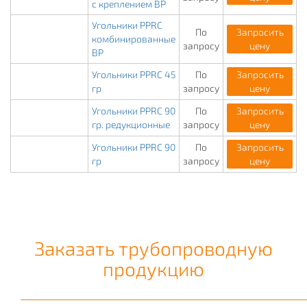
с креплением ВР
Угольники PPRC
По
Запросить
комбинированные
запросу
цену
ВР
Угольники PPRC 45
По
Запросить
гр
запросу
цену
Угольники PPRC 90
По
Запросить
гр. редукционные
запросу
цену
Угольники PPRC 90
По
Запросить
гр
запросу
цену
Заказать трубопроводную
продукцию