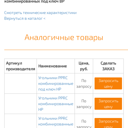
комбинированных под ключ ВР
Смотреть технические характеристики
Вернуться в каталог <
Аналогичные товары
Артикул
Цена,
Сделать
Наименование
производителя
руб.
ЗАКАЗ
Угольники PPRC
По
Запросить
комбинированные
запросу
цену
под ключ НР
Угольники PPRC
По
Запросить
комбинированные
запросу
цену
НР
Угольники PPRC
По
Запросить
комбинированные
запросу
цену