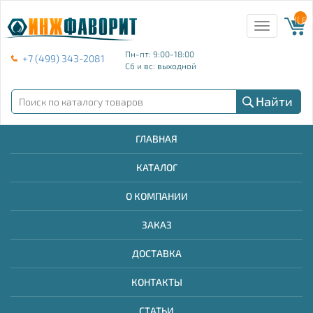
{{ E
Toggle
navigation
Пн-пт: 9:00-18:00
+7 (499) 343-2081
Сб и вс: выходной
Найти
ГЛАВНАЯ
КАТАЛОГ
О КОМПАНИИ
ЗАКАЗ
ДОСТАВКА
КОНТАКТЫ
СТАТЬИ