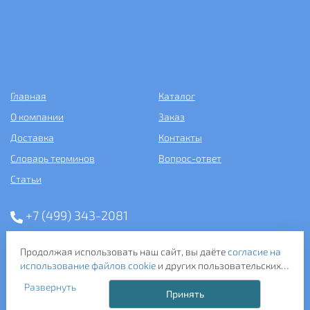
Главная
Каталог
О компании
Заказ
Доставка
Контакты
Словарь терминов
Вопрос-ответ
Статьи
+7 (499) 343-2081
ООО «САНТЕХПОСТАВКА»
Продолжая использовать наш сайт, вы даёте
согласие на
ИНН: 7731286301
использование файлов cookie
и других пользовательских
ОГРН: 1157746583092
данных (включая IP-адрес, сведения о местоположении,
121357, г. Москва, ул. Верейская, д. 29, стр. 35
Развернуть
устройстве, действиях на сайте и т. п.) для
Принять
функционирования сайта, проведения статистических