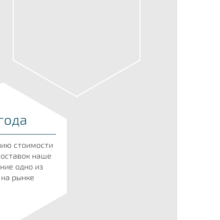
года
нию стоимости
поставок наше
ние одно из
 на рынке