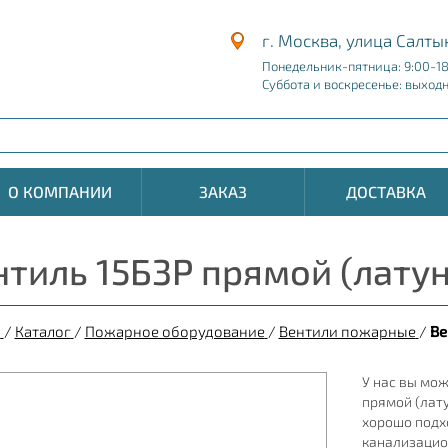
г. Москва, улица Салты
Понедельник-пятница: 9:00-1
Суббота и воскресенье: выход
О КОМПАНИИ
ЗАКАЗ
ДОСТАВКА
нтиль 15Б3Р прямой (латун
я
/
Каталог
/
Пожарное оборудование
/
Вентили пожарные
/
Ве
У нас вы мож
прямой (лату
хорошо подх
канализацио