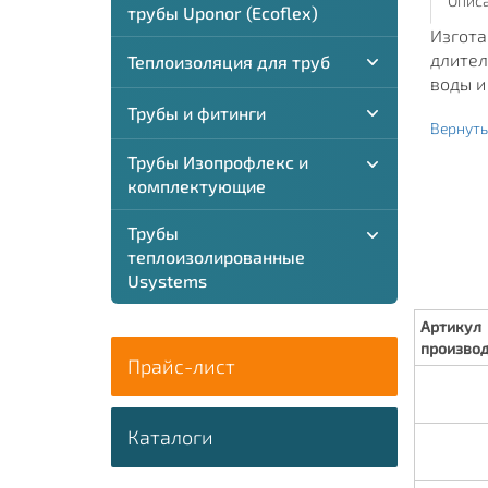
Описа
трубы Uponor (Ecoflex)
Изгота
длител
Теплоизоляция для труб
воды и
Трубы и фитинги
Вернуть
Трубы Изопрофлекс и
комплектующие
Трубы
теплоизолированные
Usystems
Артикул
произво
Прайс-лист
Каталоги