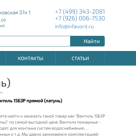
+7 (499) 343-2081
ковская 37к 1
+7 (926) 006-7530
8:00
info@infavorit.ru
ной
Найти
КОНТАКТЫ
СТАТЬИ
ь)
нтиль 15Б3Р прямой (латунь)
ете найти и заказать такой товар как "Вентиль 15Б3Р
нь)" по самой выгодной цене. Вентили пожарные -
одят для монтажа систем водоснабжения,
нных и т.д. Мы давно занимаемся комплектацией