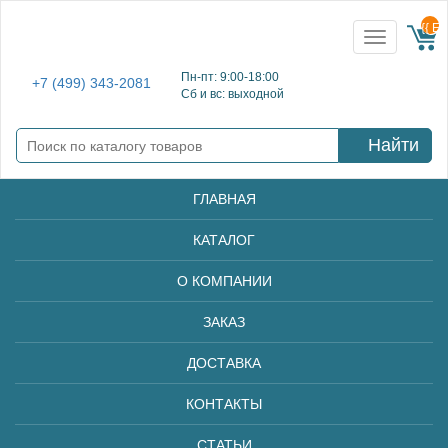
{{ E
Toggle
navigation
Пн-пт: 9:00-18:00
+7 (499) 343-2081
Сб и вс: выходной
Найти
ГЛАВНАЯ
КАТАЛОГ
О КОМПАНИИ
ЗАКАЗ
ДОСТАВКА
КОНТАКТЫ
СТАТЬИ