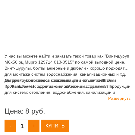
У нас вы можете найти и заказать такой товар как "Винт-шуруп
М8х50 оц Mupro 129714 013-0515" по самой выгодной цене.
Винт-шурупы, болты анкерные и дюбели - хорошо подходят
для монтажа систем водоснабжения, канализационных и т.д.
Мы давно занимаемся комплектацией объектов ЖКХ и
Детали трубопроводов - заказывайте в нашей компании
промышленных зданий, имея широкий ассортимент продукции
ИНЖФАВОРИТ, с доставкой по России и странам СНГ.
для систем: отопления, водоснабжения, канализации и
пожаротушения.
Развернуть
Цена:
8
руб.
-
+
КУПИТЬ