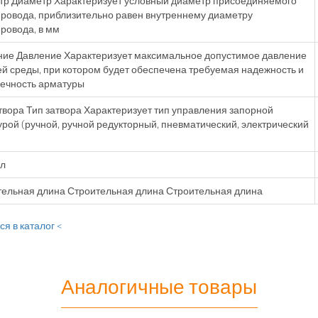
тр Диаметр Характеризует условный диаметр присоединяемого
ровода, приблизительно равен внутреннему диаметру
ровода, в мм
ние Давление Характеризует максимальное допустимое давление
й среды, при котором будет обеспечена требуемая надежность и
ечность арматуры
твора Тип затвора Характеризует тип управления запорной
рой (ручной, ручной редукторный, пневматический, электрический
ул
ельная длина Строительная длина Строительная длина
я в каталог <
Аналогичные товары