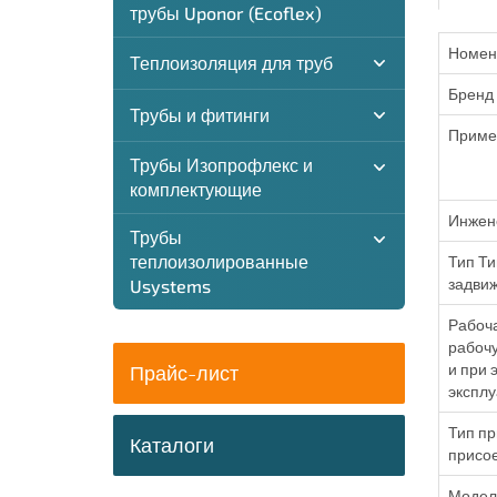
трубы Uponor (Ecoflex)
Номен
Теплоизоляция для труб
Бренд
Трубы и фитинги
Приме
Трубы Изопрофлекс и
комплектующие
Инжен
Трубы
теплоизолированные
Тип Ти
задвиж
Usystems
Рабоча
рабочу
и при 
Прайс-лист
эксплу
Тип пр
Каталоги
присое
Модель