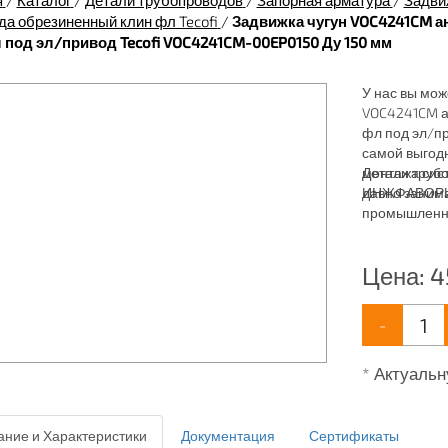
я
/
Каталог
/
Детали трубопроводов
/
Запорная арматура
/
Задви
а обрезиненный клин фл Tecofi
/
Задвижка чугун VOC4241CM ан
л под эл/привод Tecofi VOC4241CM-00EP0150 Ду 150 мм
У нас вы мож
VOC4241CM ан
фл под эл/пр
самой выгодн
монтажа сист
Детали трубо
давно заним
ИНЖФАВОРИТ,
промышленны
для систем: 
пожаротушен
Цена:
4
-
* Актуальн
ние и Характеристики
Документация
Сертификаты