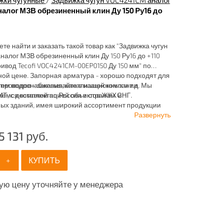
жки чугунные
/
Задвижка чугун VOC4241CM аналог
алог МЗВ обрезиненный клин Ду 150 Ру16 до
ете найти и заказать такой товар как "Задвижка чугун
алог МЗВ обрезиненный клин Ду 150 Ру16 до +110
ивод Tecofi VOC4241CM-00EP0150 Ду 150 мм" по
ой цене. Запорная арматура - хорошо подходят для
ем водоснабжения, канализационных и т.д. Мы
проводов - заказывайте в нашей компании
аемся комплектацией объектов ЖКХ и
 с доставкой по России и странам СНГ.
х зданий, имея широкий ассортимент продукции
отопления, водоснабжения, канализации и
Развернуть
ия.
5 131
руб.
+
КУПИТЬ
ую цену уточняйте у менеджера