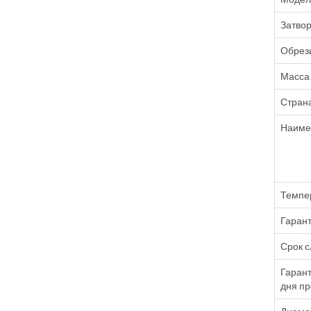
Затвор
Обрез
Масса 
Стран
Наиме
Темпе
Гарант
Срок 
Гарант
дня пр