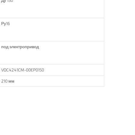
Ду 150
Ру16
под электропривод
VOC4241CM-00EP0150
210 мм