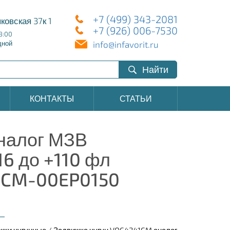
+7 (499) 343-2081
ковская 37к 1
+7 (926) 006-7530
8:00
info@infavorit.ru
дной
Найти
КОНТАКТЫ
СТАТЬИ
налог МЗВ
6 до +110 фл
41CM-00EP0150