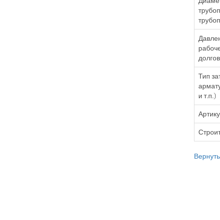
Диаме
трубоп
трубоп
Давле
рабоче
долгов
Тип за
армату
и т.п.)
Артик
Строит
Вернутьс