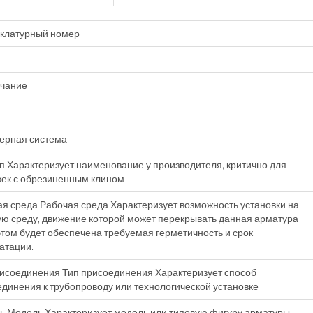
клатурный номер
чание
ерная система
п Характеризует наименование у производителя, критично для
ек с обрезиненным клином
я среда Рабочая среда Характеризует возможность установки на
ю среду, движение которой может перекрывать данная арматура
этом будет обеспечена требуемая герметичность и срок
атации.
исоединения Тип присоединения Характеризует способ
динения к трубопроводу или технологической установке
 Модель Характеризует модель или типовую фигуру арматуры.