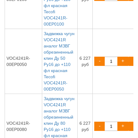
фл красная
Tecofi
VOC4241R-
00EP0100
Задвижка чугун
VOC4241R
аналог МЗВГ
обрезиненный
VOC4241R-
клин Ду 50
6 227
-
+
00EP0050
Ру16 до +110
руб
фл красная
Tecofi
VOC4241R-
00EP0050
Задвижка чугун
VOC4241R
аналог МЗВГ
обрезиненный
VOC4241R-
клин Ду 80
6 227
-
+
00EP0080
Ру16 до +110
руб
фл красная