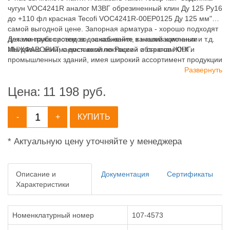
чугун VOC4241R аналог МЗВГ обрезиненный клин Ду 125 Ру16
до +110 фл красная Tecofi VOC4241R-00EP0125 Ду 125 мм" по
самой выгодной цене. Запорная арматура - хорошо подходят
для монтажа систем водоснабжения, канализационных и т.д.
Детали трубопроводов - заказывайте в нашей компании
Мы давно занимаемся комплектацией объектов ЖКХ и
ИНЖФАВОРИТ, с доставкой по России и странам СНГ.
промышленных зданий, имея широкий ассортимент продукции
для систем: отопления, водоснабжения, канализации и
Развернуть
пожаротушения.
Цена:
11 198
руб.
-
+
КУПИТЬ
* Актуальную цену уточняйте у менеджера
Описание и
Документация
Сертификаты
Характеристики
Номенклатурный номер
107-4573