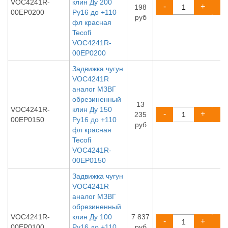
VOC4241R-
клин Ду 200
-
+
198
00EP0200
Ру16 до +110
руб
фл красная
Tecofi
VOC4241R-
00EP0200
Задвижка чугун
VOC4241R
аналог МЗВГ
обрезиненный
13
VOC4241R-
клин Ду 150
-
+
235
00EP0150
Ру16 до +110
руб
фл красная
Tecofi
VOC4241R-
00EP0150
Задвижка чугун
VOC4241R
аналог МЗВГ
обрезиненный
VOC4241R-
клин Ду 100
7 837
-
+
00EP0100
Ру16 до +110
руб