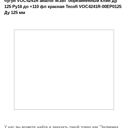
чугун VOC4241R аналог МЗВГ обрезиненный клин Ду
125 Ру16 до +110 фл красная Tecofi VOC4241R-00EP0125
Ду 125 мм
У нас вы можете найти и заказать такой товар как "Задвижка