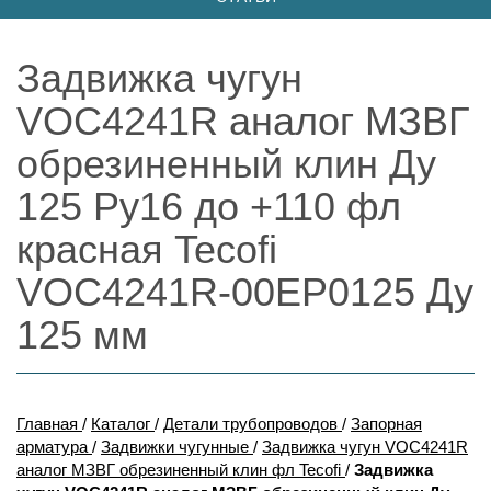
Задвижка чугун
VOC4241R аналог МЗВГ
обрезиненный клин Ду
125 Ру16 до +110 фл
красная Tecofi
VOC4241R-00EP0125 Ду
125 мм
Главная
/
Каталог
/
Детали трубопроводов
/
Запорная
арматура
/
Задвижки чугунные
/
Задвижка чугун VOC4241R
аналог МЗВГ обрезиненный клин фл Tecofi
/
Задвижка