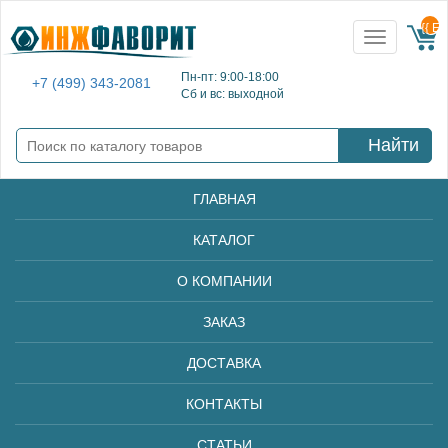
{{ E
Toggle
navigation
Пн-пт: 9:00-18:00
+7 (499) 343-2081
Сб и вс: выходной
Найти
ГЛАВНАЯ
КАТАЛОГ
О КОМПАНИИ
ЗАКАЗ
ДОСТАВКА
КОНТАКТЫ
СТАТЬИ