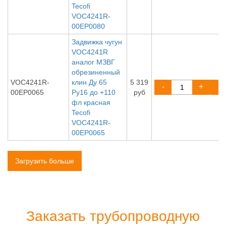
Tecofi
VOC4241R-
00EP0080
Задвижка чугун
VOC4241R
аналог МЗВГ
обрезиненный
VOC4241R-
клин Ду 65
5 319
-
+
00EP0065
Ру16 до +110
руб
фл красная
Tecofi
VOC4241R-
00EP0065
Загрузить больше
Заказать трубопроводную