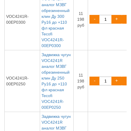
аналог МЗВГ
обрезиненный
11
VOC4241R-
клин Ду 300
-
+
198
00EP0300
Ру16 до +110
руб
фл красная
Tecofi
VOC4241R-
00EP0300
Задвижка чугун
VOC4241R
аналог МЗВГ
обрезиненный
11
VOC4241R-
клин Ду 250
-
+
198
00EP0250
Ру16 до +110
руб
фл красная
Tecofi
VOC4241R-
00EP0250
Задвижка чугун
VOC4241R
аналог МЗВГ