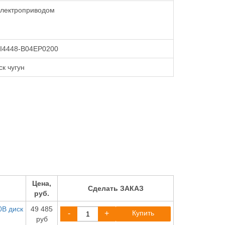
электроприводом
I4448-B04EP0200
ск чугун
Цена,
Сделать ЗАКАЗ
руб.
0В диск
49 485
-
+
Купить
руб