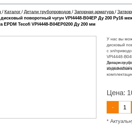
я
/
Каталог
/
Детали трубопроводов
/
Запорная арматура
/
Затвор
 дисковый поворотный чугун VPI4448-B04EP Ду 200 Ру16 м
а EPDM Tecofi VPI4448-B04EP0200 Ду 200 мм
У нас вы мож
дисковый по
с эл/привод
VPI4448-B04
Запорная ар
Детали труб
водоснабжен
ИНЖФАВОРИТ,
комплектаци
широкий асс
водоснабжен
Цена:
1
-
* Актуаль