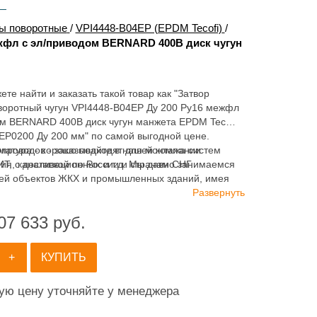
ы поворотные
/
VPI4448-B04EP (EPDM Tecofi)
/
ежфл с эл/приводом BERNARD 400В диск чугун
ете найти и заказать такой товар как "Затвор
воротный чугун VPI4448-B04EP Ду 200 Ру16 межфл
ом BERNARD 400В диск чугун манжета EPDM Tecofi
EP0200 Ду 200 мм" по самой выгодной цене.
матура - хорошо подходят для монтажа систем
опроводов - заказывайте в нашей компании
ия, канализационных и т.д. Мы давно занимаемся
 с доставкой по России и странам СНГ.
ей объектов ЖКХ и промышленных зданий, имея
ортимент продукции для систем: отопления,
Развернуть
ия, канализации и пожаротушения.
07 633
руб.
+
КУПИТЬ
ную цену уточняйте у менеджера