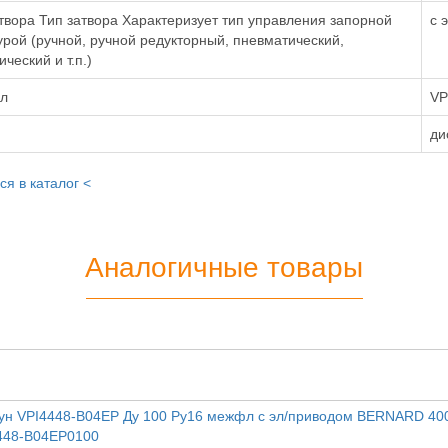
твора Тип затвора Характеризует тип управления запорной
с 
рой (ручной, ручной редукторный, пневматический,
ический и т.п.)
ул
VP
ди
ся в каталог <
Аналогичные товары
гун VPI4448-B04EP Ду 100 Ру16 межфл с эл/приводом BERNARD 40
4448-B04EP0100