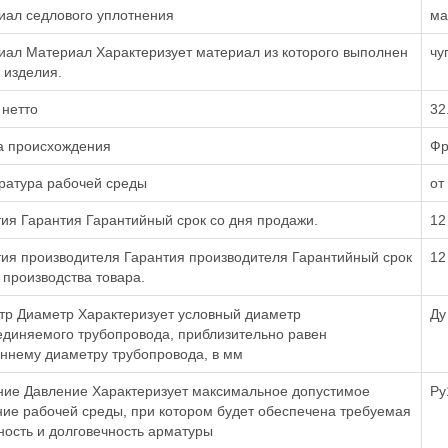
иал седлового уплотнения
ма
ал Материал Характеризует материал из которого выполнен
чу
 изделия.
 нетто
32.
а происхождения
Фр
ратура рабочей среды
от
ия Гарантия Гарантийный срок со дня продажи.
12
ия производителя Гарантия производителя Гарантийный срок
12
 производства товара.
тр Диаметр Характеризует условный диаметр
Ду
единяемого трубопровода, приблизительно равен
ннему диаметру трубопровода, в мм
ние Давление Характеризует максимальное допустимое
Ру
ие рабочей среды, при котором будет обеспечена требуемая
ость и долговечность арматуры