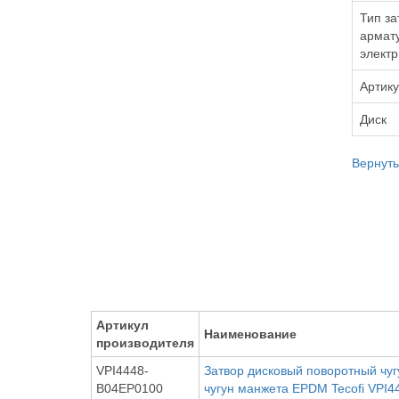
Тип за
армату
электр
Артик
Диск
Вернуть
Артикул
Наименование
производителя
VPI4448-
Затвор дисковый поворотный чу
B04EP0100
чугун манжета EPDM Tecofi VPI