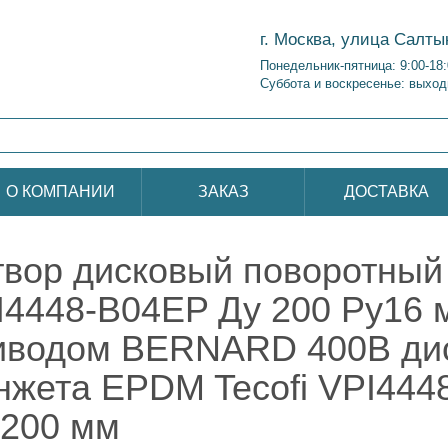
г. Москва, улица Салты
Понедельник-пятница: 9:00-18
Суббота и воскресенье: выход
О КОМПАНИИ
ЗАКАЗ
ДОСТАВКА
твор дисковый поворотный 
I4448-B04EP Ду 200 Ру16 
иводом BERNARD 400В дис
нжета EPDM Tecofi VPI444
 200 мм