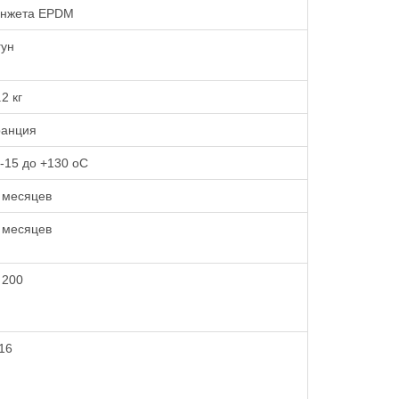
нжета EPDM
гун
2 кг
анция
 -15 до +130 oC
 месяцев
 месяцев
 200
16