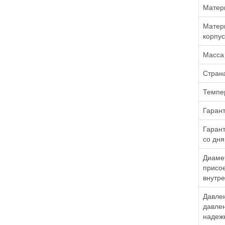
Матер
Матери
корпус
Масса
Стран
Темпе
Гарант
Гарант
со дня
Диаме
присо
внутре
Давле
давлен
надежн