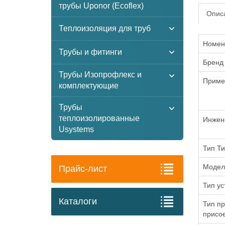
трубы Uponor (Ecoflex)
Описа
Теплоизоляция для труб
Номен
Трубы и фитинги
Бренд
Трубы Изопрофлекс и
Приме
комплектующие
Трубы
теплоизолированные
Инжен
Usystems
Тип Ти
Модел
Прайс-лист
Тип ус
Каталоги
Тип п
присое