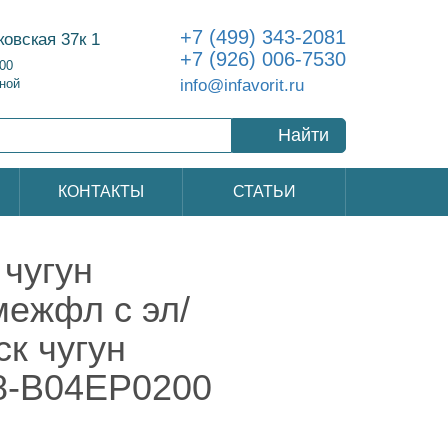
+7 (499) 343-2081
ковская 37к 1
+7 (926) 006-7530
:00
info@infavorit.ru
ной
Найти
КОНТАКТЫ
СТАТЬИ
чугун
межфл с эл/
к чугун
8-B04EP0200