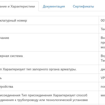
ние и Характеристики
Документация
Сертификаты
клатурный номер
00
Tec
чание
Вн
пр
мо
ерная система
Во
Те
п Характеризует тип запорного органа арматуры.
ди
ь
VP
тройства
по
рисоединения Тип присоединения Характеризует способ
ме
динения к трубопроводу или технологической установке