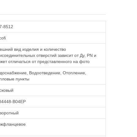
7-8512
ofi
ешний вид изделия и количество
исоединительных отверстий зависит от Ду, PN и
жет отличаться от представленного на фото
доснабжение, Водоотведение, Отопление,
пловые пункты
сковый
I4448-B04EP
воротный
жфланцевое