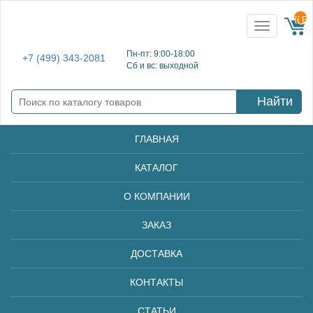
{{ E
Toggle
navigation
Пн-пт: 9:00-18:00
+7 (499) 343-2081
Сб и вс: выходной
Найти
ГЛАВНАЯ
КАТАЛОГ
О КОМПАНИИ
ЗАКАЗ
ДОСТАВКА
КОНТАКТЫ
СТАТЬИ