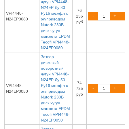
чугун VPI4448-
N24EP Ду 80
76
VPI4448-
Ру16 межфл с
-
+
236
N24EP0080
эл/приводом
руб
Nutork 230В
диск чугун
манжета EPDM
Tecofi VPI4448-
N24EP0080
Затвор
дисковый
поворотный
чугун VPI4448-
N24EP Ду 50
74
VPI4448-
Ру16 межфл с
-
+
725
N24EP0050
эл/приводом
руб
Nutork 230В
диск чугун
манжета EPDM
Tecofi VPI4448-
N24EP0050