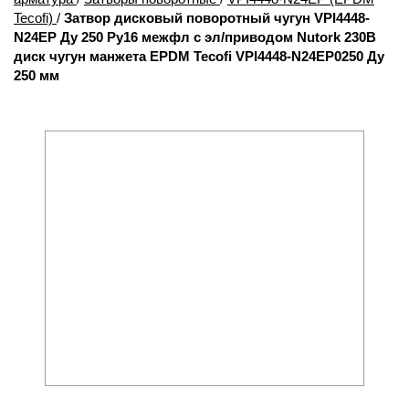
Tecofi)
/
Затвор дисковый поворотный чугун VPI4448-
N24EP Ду 250 Ру16 межфл с эл/приводом Nutork 230В
диск чугун манжета EPDM Tecofi VPI4448-N24EP0250 Ду
250 мм