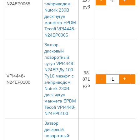
-
+
432
N24EP0065
эл/приводом
руб
Nutork 230В
диск чугун
манжета EPDM
Tecofi VPI4448-
N24EP0065
Затвор
дисковый
поворотный
чугун VPI4448-
N24EP Ду 100
98
VPI4448-
Ру16 межфл с
-
+
871
N24EP0100
эл/приводом
руб
Nutork 230В
диск чугун
манжета EPDM
Tecofi VPI4448-
N24EP0100
Затвор
дисковый
поворотный