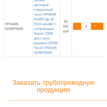
Затвор
дисковый
поворотный
чугун VPI4448-
N24EP Ду 40
80
VPI4448-
Ру16 межфл с
-
+
592
N24EP0040
эл/приводом
руб
Nutork 230В
диск чугун
манжета EPDM
Tecofi VPI4448-
N24EP0040
Заказать трубопроводную
продукцию