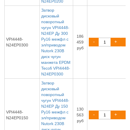
N24EP0200
Затвор
дисковый
поворотный
чугун VPI4448-
N24EP Ду 300
186
VPI4448-
Ру16 межфл с
-
+
459
N24EP0300
эл/приводом
руб
Nutork 230В
диск чугун
манжета EPDM
Tecofi VPI4448-
N24EP0300
Затвор
дисковый
поворотный
чугун VPI4448-
N24EP Ду 150
130
VPI4448-
Ру16 межфл с
-
+
563
N24EP0150
эл/приводом
руб
Nutork 230В
диск чугун