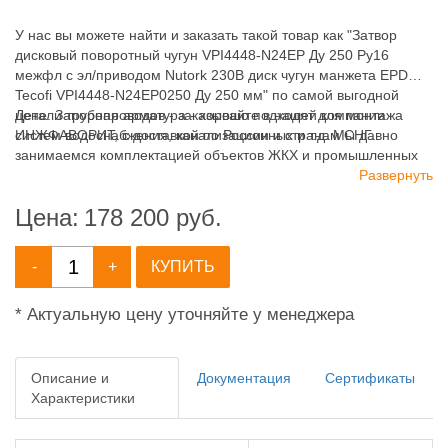
У нас вы можете найти и заказать такой товар как "Затвор
дисковый поворотный чугун VPI4448-N24EP Ду 250 Ру16
межфл с эл/приводом Nutork 230В диск чугун манжета EPDM
Tecofi VPI4448-N24EP0250 Ду 250 мм" по самой выгодной
цене. Запорная арматура - хорошо подходят для монтажа
Детали трубопроводов - заказывайте в нашей компании
систем водоснабжения, канализационных и т.д. Мы давно
ИНЖФАВОРИТ, с доставкой по России и странам СНГ.
занимаемся комплектацией объектов ЖКХ и промышленных
зданий, имея широкий ассортимент продукции для систем:
Развернуть
отопления, водоснабжения, канализации и пожаротушения.
Цена:
178 200
руб.
-
+
КУПИТЬ
* Актуальную цену уточняйте у менеджера
Описание и
Документация
Сертификаты
Характеристики