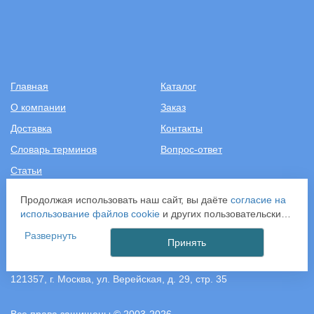
Главная
Каталог
О компании
Заказ
Доставка
Контакты
Словарь терминов
Вопрос-ответ
Статьи
Продолжая использовать наш сайт, вы даёте
согласие на
+7 (499) 343-2081
использование файлов cookie
и других пользовательских
данных (включая IP-адрес, сведения о местоположении,
Развернуть
ООО «САНТЕХПОСТАВКА»
устройстве, действиях на сайте и т. п.) для
Принять
ИНН: 7731286301
функционирования сайта, проведения статистических
ОГРН: 1157746583092
исследований, ретаргетинга и использования систем
121357, г. Москва, ул. Верейская, д. 29, стр. 35
аналитики (например, Яндекс.Метрика), в соответствии с
нашей
Политикой обработки персональных данных.
Если вы не хотите, чтобы ваши данные обрабатывались,