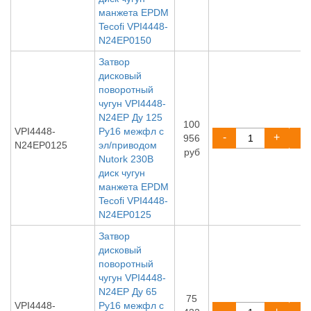
манжета EPDM
Tecofi VPI4448-
N24EP0150
Затвор
дисковый
поворотный
чугун VPI4448-
N24EP Ду 125
100
VPI4448-
Ру16 межфл с
-
+
956
N24EP0125
эл/приводом
руб
Nutork 230В
диск чугун
манжета EPDM
Tecofi VPI4448-
N24EP0125
Затвор
дисковый
поворотный
чугун VPI4448-
N24EP Ду 65
75
VPI4448-
Ру16 межфл с