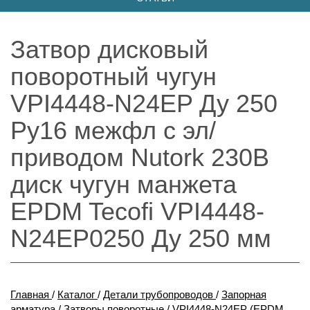
Затвор дисковый
поворотный чугун
VPI4448-N24EP Ду 250
Ру16 межфл с эл/
приводом Nutork 230В
диск чугун манжета
EPDM Tecofi VPI4448-
N24EP0250 Ду 250 мм
Главная
/
Каталог
/
Детали трубопроводов
/
Запорная
арматура
/
Затворы поворотные
/
VPI4448-N24EP (EPDM