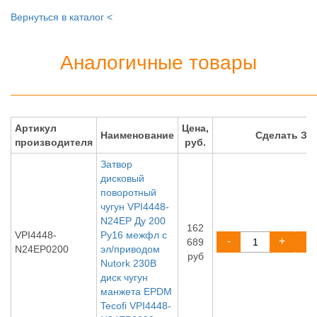
Вернуться в каталог <
Аналогичные товары
Артикул
Цена,
Наименование
Сделать ЗА
производителя
руб.
Затвор
дисковый
поворотный
чугун VPI4448-
N24EP Ду 200
162
VPI4448-
Ру16 межфл с
-
+
689
N24EP0200
эл/приводом
руб
Nutork 230В
диск чугун
манжета EPDM
Tecofi VPI4448-