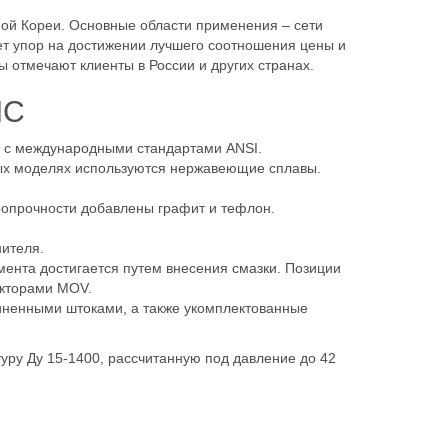
ой Кореи. Основные области применения – сети
т упор на достижении лучшего соотношения цены и
 отмечают клиенты в России и других странах.
MC
 с международными стандартами ANSI.
рых моделях используются нержавеющие сплавы.
аропрочности добавлены графит и тефлон.
ителя.
ента достигается путем внесения смазки. Позиции
укторами MOV.
иненными штоками, а также укомплектованные
у Ду 15-1400, рассчитанную под давление до 42