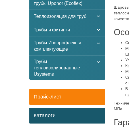
трубы Uponor (Ecoflex)
Шаровые
теплосн
Теплоизоляция для труб
качеств
Трубы и фитинги
Осо
Трубы Изопрофлекс и
С
М
комплектующие
Ш
У
Трубы
К
теплоизолированные
М
Usystems
С
с
В
п
Прайс-лист
Техниче
МПа.
Каталоги
Гар