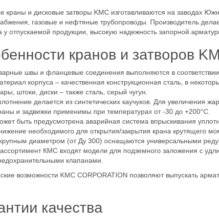
 краны и дисковые затворы KMC изготавливаются на заводах Южн
абжения, газовые и нефтяные трубопроводы. Производитель делае
а у отпускаемой продукции, высокую надежность запорной арматуры
бенности кранов и затворов K
варные швы и фланцевые соединения выполняются в соответствии
атериал корпуса – качественная конструкционная сталь, в некото
ары, штоки, диски – также сталь, серый чугун.
плотнение делается из синтетических каучуков. Для увеличения ж
раны и задвижки применимы при температурах от -30 до +200°C.
ожет быть предусмотрена аварийная система впрыскивания уплотн
нижение необходимого для открытия/закрытия крана крутящего мом
 крупным диаметром (от Ду 300) оснащаются универсальными ред
 ассортимент КМС входят модели для подземного заложения с удл
редохранительными клапанами.
ские возможности KMC CORPORATION позволяют выпускать арматур
антии качества