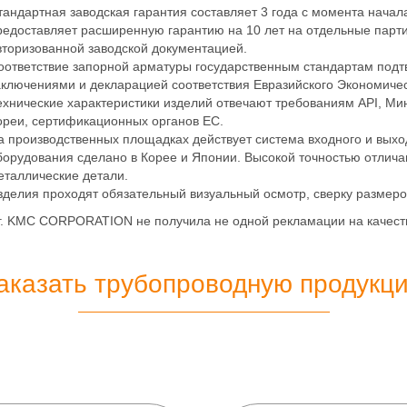
тандартная заводская гарантия составляет 3 года с момента начал
редоставляет расширенную гарантию на 10 лет на отдельные парт
вторизованной заводской документацией.
оответствие запорной арматуры государственным стандартам подт
аключениями и декларацией соответствия Евразийского Экономичес
ехнические характеристики изделий отвечают требованиям API, Мин
ореи, сертификационных органов ЕС.
а производственных площадках действует система входного и выход
борудования сделано в Корее и Японии. Высокой точностью отлича
еталлические детали.
зделия проходят обязательный визуальный осмотр, сверку размеро
г. KMC CORPORATION не получила не одной рекламации на качеств
аказать трубопроводную продукц