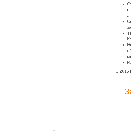
С
п
а
С
з
Т
К
Н
о
м
И
С 2016 
З