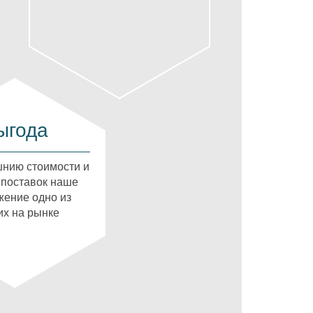
ыгода
нию стоимости и
 поставок наше
ение одно из
х на рынке