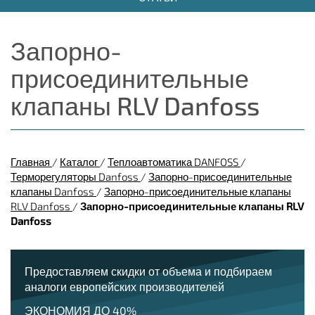
Запорно-
присоединительные
клапаны RLV Danfoss
Главная
/
Каталог
/
Теплоавтоматика DANFOSS
/
Терморегуляторы Danfoss
/
Запорно-присоединительные
клапаны Danfoss
/
Запорно-присоединительные клапаны
RLV Danfoss
/
Запорно-присоединительные клапаны RLV
Danfoss
Предоставляем скидки от объема и подбираем
аналоги европейских производителей
ЭКОНОМИЯ ДО 40%