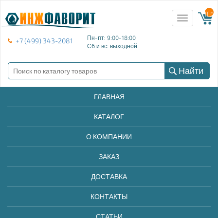
{{ E
Toggle
navigation
Пн-пт: 9:00-18:00
+7 (499) 343-2081
Сб и вс: выходной
Найти
ГЛАВНАЯ
КАТАЛОГ
О КОМПАНИИ
ЗАКАЗ
ДОСТАВКА
КОНТАКТЫ
СТАТЬИ