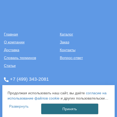
Главная
Каталог
О компании
Заказ
Доставка
Контакты
Словарь терминов
Вопрос-ответ
Статьи
+7 (499) 343-2081
ООО «САНТЕХПОСТАВКА»
Продолжая использовать наш сайт, вы даёте
согласие на
ИНН: 7731286301
использование файлов cookie
и других пользовательских
ОГРН: 1157746583092
данных (включая IP-адрес, сведения о местоположении,
121357, г. Москва, ул. Верейская, д. 29, стр. 35
Развернуть
устройстве, действиях на сайте и т. п.) для
Принять
функционирования сайта, проведения статистических