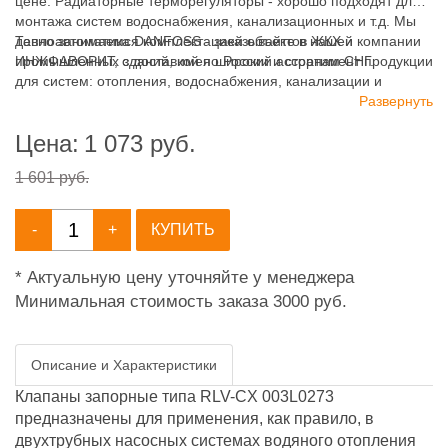
цене. Радиаторные терморегуляторы - хорошо подходят для
монтажа систем водоснабжения, канализационных и т.д. Мы
давно занимаемся комплектацией объектов ЖКХ и
Теплоавтоматика DANFOSS - заказывайте в нашей компании
промышленных зданий, имея широкий ассортимент продукции
ИНЖФАВОРИТ, с доставкой по России и странам СНГ.
для систем: отопления, водоснабжения, канализации и
пожаротушения.
Развернуть
Цена:
1 073
руб.
1 601 руб.
-
+
КУПИТЬ
* Актуальную цену уточняйте у менеджера
Минимальная стоимость заказа 3000 руб.
Описание и Характеристики
Клапаны запорные типа RLV-CX 003L0273
предназначены для применения, как правило, в
двухтрубных насосных системах водяного отопления