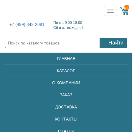
{{ E
Toggle
navigation
Пн-пт: 9:00-18:00
+7 (499) 343-2081
Сб и вс: выходной
Найти
ГЛАВНАЯ
КАТАЛОГ
О КОМПАНИИ
ЗАКАЗ
ДОСТАВКА
КОНТАКТЫ
СТАТЬИ