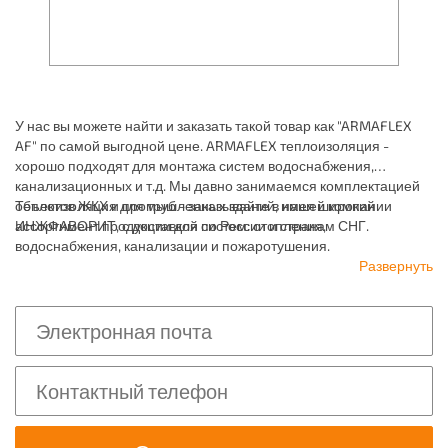
У нас вы можете найти и заказать такой товар как "ARMAFLEX
AF" по самой выгодной цене. ARMAFLEX теплоизоляция -
хорошо подходят для монтажа систем водоснабжения,
канализационных и т.д. Мы давно занимаемся комплектацией
объектов ЖКХ и промышленных зданий, имея широкий
Теплоизоляция для труб - заказывайте в нашей компании
ассортимент продукции для систем: отопления,
ИНЖФАВОРИТ, с доставкой по России и странам СНГ.
водоснабжения, канализации и пожаротушения.
Развернуть