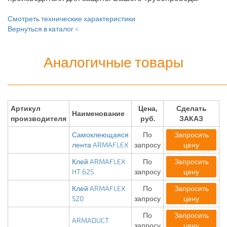
Смотреть технические характеристики
Вернуться в каталог <
Аналогичные товары
Артикул
Цена,
Сделать
Наименование
производителя
руб.
ЗАКАЗ
Самоклеющаяся
По
Запросить
лента ARMAFLEX
запросу
цену
Клей ARMAFLEX
По
Запросить
HT 625
запросу
цену
Клей ARMAFLEX
По
Запросить
520
запросу
цену
По
Запросить
ARMADUCT
запросу
цену