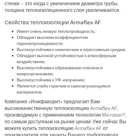
стенки – это когда с увеличением диаметра трубы,
толщина теплоизоляционного слоя увеличивается.
Свойства теплоизоляции Armaflex AF
Имеет очень низкую теплопроводность;
Обладает высоким коэффициентом
паронепроницаемости;
Высокоустойчива к химическим и агрессивным средам;
Обладает высокой устойчивостью к атмосферным
воздействиям;
Высокоустойчива к образованию плесени и
микроорганизмам;
Высокоустойчива к УФ-излучению;
Является слабо горючим и самозатухающимся
материалом.
Компания «Инжфаворит» предлагает Вам
высококачественную теплоизоляцию Armaflex AF,
производимую с применением технологии Microban®,
по самым доступным на рынке ценам! Уже сейчас Вы
можете купить теплоизоляцию Armaflex AF от
производителя для защиты Вашего трубопровода.