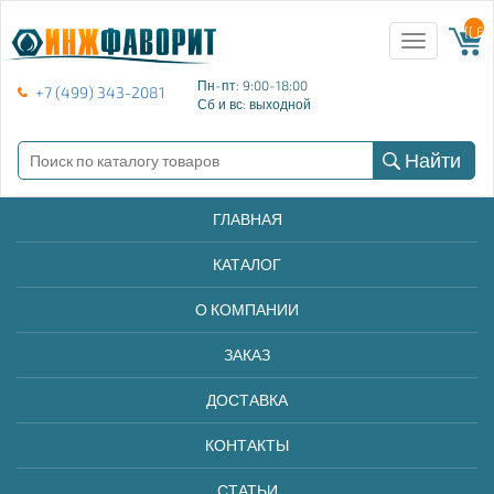
{{ E
Toggle
navigation
Пн-пт: 9:00-18:00
+7 (499) 343-2081
Сб и вс: выходной
Найти
ГЛАВНАЯ
КАТАЛОГ
О КОМПАНИИ
ЗАКАЗ
ДОСТАВКА
КОНТАКТЫ
СТАТЬИ