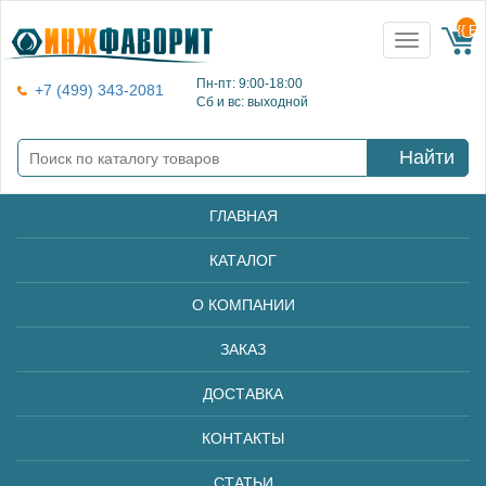
{{ E
Toggle
navigation
Пн-пт: 9:00-18:00
+7 (499) 343-2081
Сб и вс: выходной
Найти
ГЛАВНАЯ
КАТАЛОГ
О КОМПАНИИ
ЗАКАЗ
ДОСТАВКА
КОНТАКТЫ
СТАТЬИ