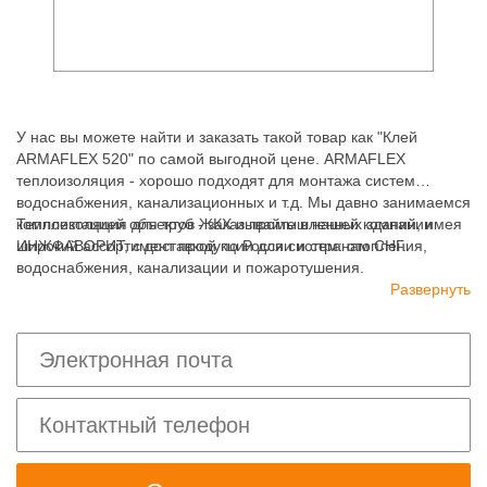
У нас вы можете найти и заказать такой товар как "Клей
ARMAFLEX 520" по самой выгодной цене. ARMAFLEX
теплоизоляция - хорошо подходят для монтажа систем
водоснабжения, канализационных и т.д. Мы давно занимаемся
комплектацией объектов ЖКХ и промышленных зданий, имея
Теплоизоляция для труб - заказывайте в нашей компании
широкий ассортимент продукции для систем: отопления,
ИНЖФАВОРИТ, с доставкой по России и странам СНГ.
водоснабжения, канализации и пожаротушения.
Развернуть