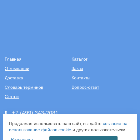
Главная
Каталог
О компании
Заказ
Доставка
Контакты
Словарь терминов
Вопрос-ответ
Статьи
+7 (499) 343-2081
Продолжая использовать наш сайт, вы даёте
согласие на
ООО «САНТЕХПОСТАВКА»
использование файлов cookie
и других пользовательских
ИНН: 7731286301
данных (включая IP-адрес, сведения о местоположении,
ОГРН: 1157746583092
Развернуть