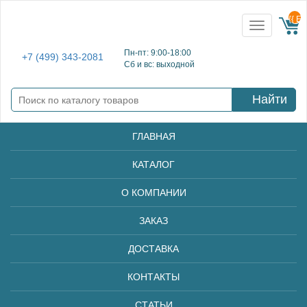
{{ E
Toggle
navigation
Пн-пт: 9:00-18:00
+7 (499) 343-2081
Сб и вс: выходной
Найти
ГЛАВНАЯ
КАТАЛОГ
О КОМПАНИИ
ЗАКАЗ
ДОСТАВКА
КОНТАКТЫ
СТАТЬИ