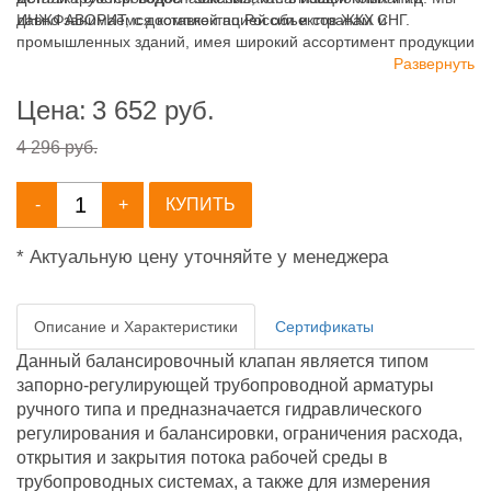
давно занимаемся комплектацией объектов ЖКХ и
ИНЖФАВОРИТ, с доставкой по России и странам СНГ.
промышленных зданий, имея широкий ассортимент продукции
для систем: отопления, водоснабжения, канализации и
Развернуть
пожаротушения.
Цена:
3 652
руб.
4 296 руб.
-
+
КУПИТЬ
* Актуальную цену уточняйте у менеджера
Описание и Характеристики
Сертификаты
Данный балансировочный клапан является типом
запорно-регулирующей трубопроводной арматуры
ручного типа и предназначается гидравлического
регулирования и балансировки, ограничения расхода,
открытия и закрытия потока рабочей среды в
трубопроводных системах, а также для измерения