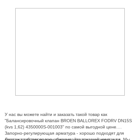
У нас вы можете найти и заказать такой товар как
"Балансировочный клапан BROEN BALLOREX FODRV DN15S
(kvs 1,62) 4350000S-001003" по самой выгодной цене.
Запорно-регулирующая арматура - хорошо подходят для
монтажа систем водоснабжения, канализационных и т.д. Мы
Детали трубопроводов - заказывайте в нашей компании