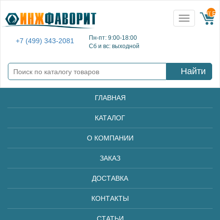
{{ E
Toggle
navigation
Пн-пт: 9:00-18:00
+7 (499) 343-2081
Сб и вс: выходной
Найти
ГЛАВНАЯ
КАТАЛОГ
О КОМПАНИИ
ЗАКАЗ
ДОСТАВКА
КОНТАКТЫ
СТАТЬИ