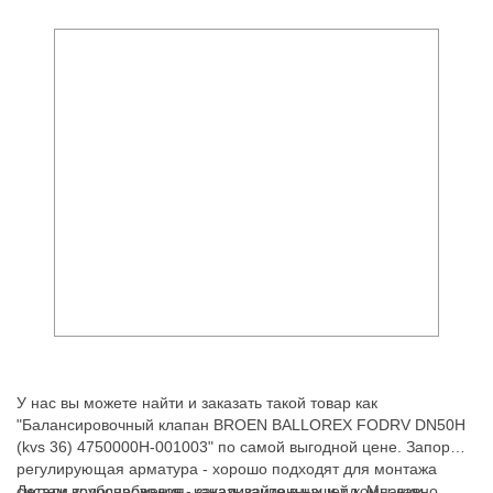
У нас вы можете найти и заказать такой товар как
"Балансировочный клапан BROEN BALLOREX FODRV DN50H
(kvs 36) 4750000H-001003" по самой выгодной цене. Запорно-
регулирующая арматура - хорошо подходят для монтажа
систем водоснабжения, канализационных и т.д. Мы давно
Детали трубопроводов - заказывайте в нашей компании