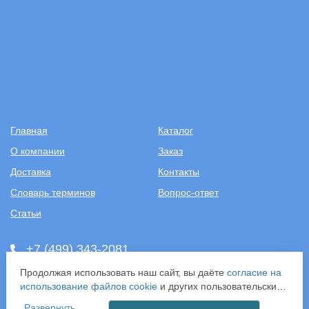
Главная
Каталог
О компании
Заказ
Доставка
Контакты
Словарь терминов
Вопрос-ответ
Статьи
+7 (499) 343-2081
Продолжая использовать наш сайт, вы даёте
согласие на
ООО «САНТЕХПОСТАВКА»
использование файлов cookie
и других пользовательских
ИНН: 7731286301
данных (включая IP-адрес, сведения о местоположении,
ОГРН: 1157746583092
Развернуть