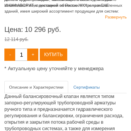
занимаемся комплектацией объектов ЖКХ и промышленных
ИНЖФАВОРИТ, с доставкой по России и странам СНГ.
зданий, имея широкий ассортимент продукции для систем:
отопления, водоснабжения, канализации и пожаротушения.
Развернуть
Цена:
10 296
руб.
12 114 руб.
-
+
КУПИТЬ
* Актуальную цену уточняйте у менеджера
Описание и Характеристики
Сертификаты
Данный балансировочный клапан является типом
запорно-регулирующей трубопроводной арматуры
ручного типа и предназначается гидравлического
регулирования и балансировки, ограничения расхода,
открытия и закрытия потока рабочей среды в
трубопроводных системах, а также для измерения