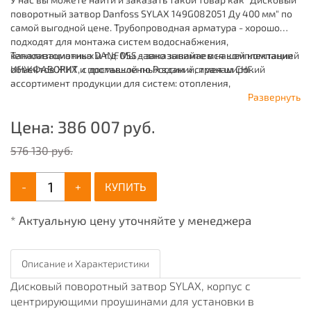
поворотный затвор Danfoss SYLAX 149G082051 Ду 400 мм" по
самой выгодной цене. Трубопроводная арматура - хорошо
подходят для монтажа систем водоснабжения,
канализационных и т.д. Мы давно занимаемся комплектацией
Теплоавтоматика DANFOSS - заказывайте в нашей компании
объектов ЖКХ и промышленных зданий, имея широкий
ИНЖФАВОРИТ, с доставкой по России и странам СНГ.
ассортимент продукции для систем: отопления,
водоснабжения, канализации и пожаротушения.
Развернуть
Цена:
386 007
руб.
576 130 руб.
-
+
КУПИТЬ
* Актуальную цену уточняйте у менеджера
Описание и Характеристики
Дисковый поворотный затвор SYLAX, корпус с
центрирующими проушинами для установки в