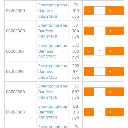
Электропривод
75
-
+
К
082G7389
Danfoss
819
082G7389
руб
Электропривод
50
-
+
К
082G7388
Danfoss
784
082G7388
руб
Электропривод
222
-
+
К
082G7397
Danfoss
568
082G7397
руб
Электропривод
203
-
+
К
082G7396
Danfoss
971
082G7396
руб
Электропривод
125
-
+
К
082G7386
Danfoss
887
082G7386
руб
Электропривод
88
-
+
К
082G7383
Danfoss
813
082G7383
руб
Электропривод
75