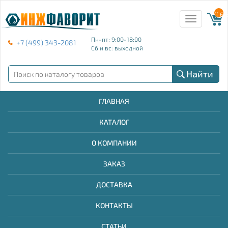
{{ E
Toggle
navigation
Пн-пт: 9:00-18:00
+7 (499) 343-2081
Сб и вс: выходной
Найти
ГЛАВНАЯ
КАТАЛОГ
О КОМПАНИИ
ЗАКАЗ
ДОСТАВКА
КОНТАКТЫ
СТАТЬИ