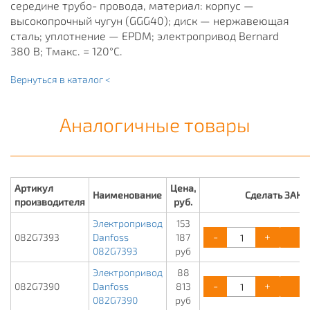
середине трубо- провода, материал: корпус —
высокопрочный чугун (GGG40); диск — нержавеющая
сталь; уплотнение — EPDM; электропривод Bernard
380 В; Тмакс. = 120°С.
Вернуться в каталог <
Аналогичные товары
Артикул
Цена,
Наименование
Сделать ЗАКА
производителя
руб.
Электропривод
153
-
+
К
082G7393
Danfoss
187
082G7393
руб
Электропривод
88
-
+
К
082G7390
Danfoss
813
082G7390
руб