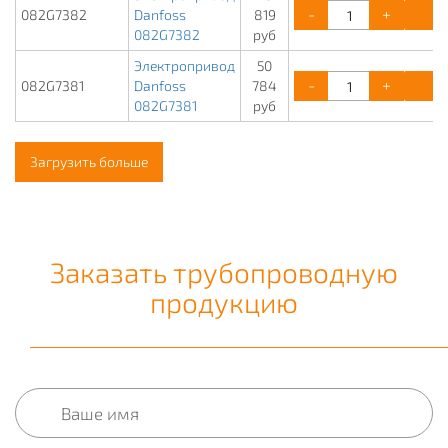
-
+
К
082G7382
Danfoss
819
082G7382
руб
Электропривод
50
-
+
К
082G7381
Danfoss
784
082G7381
руб
Загрузить больше
Заказать трубопроводную
продукцию