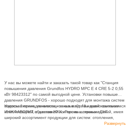
У нас вы можете найти и заказать такой товар как "Станция
повышения давления Grundfos HYDRO MPC E 4 CRE 5-2 0,55
кВт 98423312" по самой выгодной цене. Установки повышения
давления GRUNDFOS - хорошо подходят для монтажа систем
водоснабжения, канализационных и т.д. Мы давно занимаемся
Насосы и принадлежности - заказывайте в нашей компании
комплектацией объектов ЖКХ и промышленных зданий, имея
ИНЖФАВОРИТ, с доставкой по России и странам СНГ.
широкий ассортимент продукции для систем: отопления,
водоснабжения, канализации и пожаротушения.
Развернуть