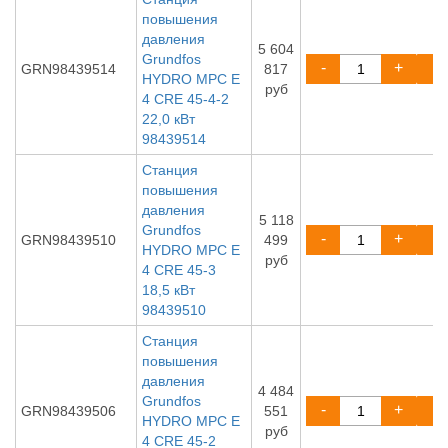
повышения
давления
5 604
Grundfos
-
+
GRN98439514
817
HYDRO MPC E
руб
4 CRE 45-4-2
22,0 кВт
98439514
Станция
повышения
давления
5 118
Grundfos
-
+
GRN98439510
499
HYDRO MPC E
руб
4 CRE 45-3
18,5 кВт
98439510
Станция
повышения
давления
4 484
Grundfos
-
+
GRN98439506
551
HYDRO MPC E
руб
4 CRE 45-2