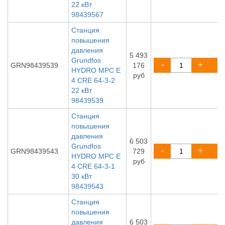
22 кВт
98439567
Станция
повышения
давления
5 493
Grundfos
-
+
GRN98439539
176
HYDRO MPC E
руб
4 CRE 64-3-2
22 кВт
98439539
Станция
повышения
давления
6 503
Grundfos
-
+
GRN98439543
729
HYDRO MPC E
руб
4 CRE 64-3-1
30 кВт
98439543
Станция
повышения
давления
6 503