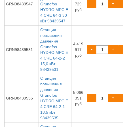
-
+
GRN98439547
Grundfos
729
HYDRO MPC E
руб
4 CRE 64-3 30
кВт 98439547
Станция
повышения
давления
4 419
Grundfos
-
+
GRN98439531
917
HYDRO MPC E
руб
4 CRE 64-2-2
15,0 кВт
98439531
Станция
повышения
давления
5 066
Grundfos
-
+
GRN98439535
351
HYDRO MPC E
руб
4 CRE 64-2-1
18,5 кВт
98439535
Станция