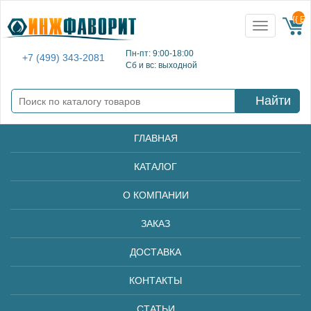
{{ E
Toggle
navigation
Пн-пт: 9:00-18:00
+7 (499) 343-2081
Сб и вс: выходной
Найти
ГЛАВНАЯ
КАТАЛОГ
О КОМПАНИИ
ЗАКАЗ
ДОСТАВКА
КОНТАКТЫ
СТАТЬИ