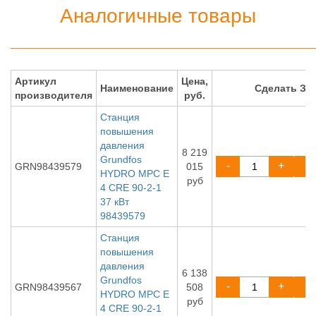
Аналогичные товары
Артикул
Цена,
Наименование
Сделать ЗА
производителя
руб.
Станция
повышения
давления
8 219
Grundfos
-
+
GRN98439579
015
HYDRO MPC E
руб
4 CRE 90-2-1
37 кВт
98439579
Станция
повышения
давления
6 138
Grundfos
-
+
GRN98439567
508
HYDRO MPC E
руб
4 CRE 90-2-1