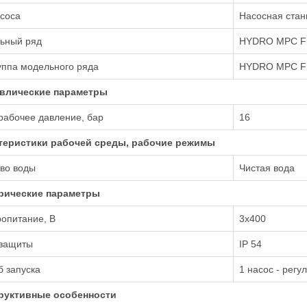
соса
Насосная стан
ьный ряд
HYDRO MPC F
уппа модельного ряда
HYDRO MPC F
влические параметры
рабочее давление, бар
16
теристики рабочей среды, рабочие режимы
во воды
Чистая вода
рические параметры
опитание, В
3х400
 защиты
IP 54
 запуска
1 насос - регу
руктивные особенности