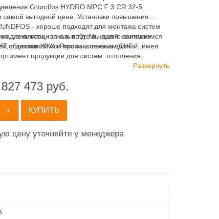
авления Grundfos HYDRO MPC F 3 CR 32-5
о самой выгодной цене. Установки повышения
UNDFOS - хорошо подходят для монтажа систем
ия, канализационных и т.д. Мы давно занимаемся
инадлежности - заказывайте в нашей компании
ей объектов ЖКХ и промышленных зданий, имея
 с доставкой по России и странам СНГ.
ортимент продукции для систем: отопления,
ия, канализации и пожаротушения.
Развернуть
 827 473
руб.
+
КУПИТЬ
ную цену уточняйте у менеджера
й