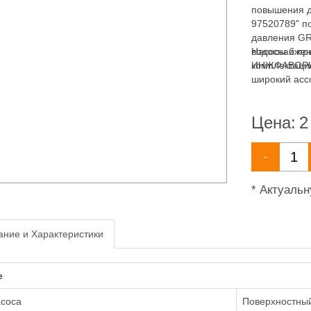
повышения д
97520789" п
давления GR
водоснабжен
Насосы и пр
комплектаци
ИНЖФАВОРИТ,
широкий асс
водоснабжен
Цена:
2
-
* Актуаль
ние и Характеристики
е
асоса
Поверхностны