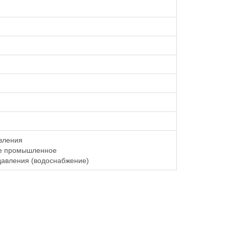
вления
е промышленное
авления (водоснабжение)