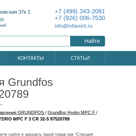
+7 (499) 343-2081
ковская 37к 1
+7 (926) 006-7530
:00
info@infavorit.ru
ной
Найти
КОНТАКТЫ
СТАТЬИ
 Grundfos
20789
давления GRUNDFOS
/
Grundfos Hydro MPC F
/
DRO MPC F 3 CR 32-5 97520789
ете найти и заказать такой товар как "Станция