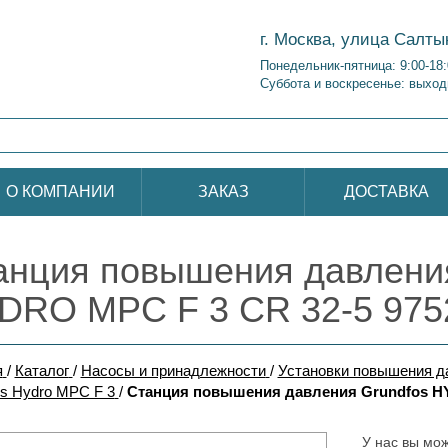
г. Москва, улица Салты
Понедельник-пятница: 9:00-18
Суббота и воскресенье: выход
О КОМПАНИИ
ЗАКАЗ
ДОСТАВКА
анция повышения давления
DRO MPC F 3 CR 32-5 975
я
/
Каталог
/
Насосы и принадлежности
/
Установки повышения 
s Hydro MPC F 3
/
Станция повышения давления Grundfos HY
У нас вы мож