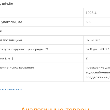
, объём
1025.4
 упаковки, м3
5.6
е
ул поставщика
97520789
ратура окружающей среды, °С
от 0 до +40 °С
ия (лет)
2
чение использования
повышение да
водоснабжени
поддержание д
ся в каталог <
Аналогичные товары