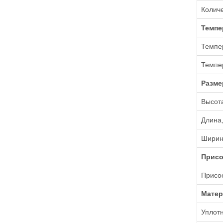
Количе
Темпе
Темпер
Темпе
Разм
Высот
Длина
Ширин
Присо
Присо
Мате
Уплот