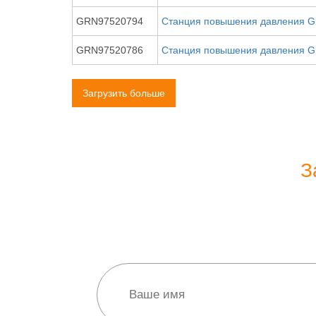
GRN97520794
Станция повышения давления G
GRN97520786
Станция повышения давления G
Загрузить больше
З