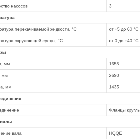
ство насосов
3
ратура
атура перекачиваемой жидкости, °С
от +5 до 60 °С
ратура окружающей среды, °С
от 0 до +40 °С
еры
а, мм
1655
, мм
2690
а, мм
1435
единение
единение
Фланцы кругл
риалы
нение вала
HQQE