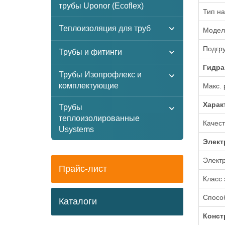
трубы Uponor (Ecoflex)
Тип на
Теплоизоляция для труб
Модел
Подгр
Трубы и фитинги
Гидра
Трубы Изопрофлекс и
комплектующие
Макс. 
Xарак
Трубы
теплоизолированные
Качест
Usystems
Элект
Электр
Прайс-лист
Класс
Способ
Каталоги
Конст