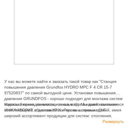
У нас вы можете найти и заказать такой товар как "Станция
повышения давления Grundfos HYDRO MPC F 4 CR 15-7
97520837" по самой выгодной цене. Установки повышения
давления GRUNDFOS - хорошо подходят для монтажа систем
водоснабжения, канализационных и т.д. Мы давно занимаемся
Насосы и принадлежности - заказывайте в нашей компании
комплектацией объектов ЖКХ и промышленных зданий, имея
ИНЖФАВОРИТ, с доставкой по России и странам СНГ.
широкий ассортимент продукции для систем: отопления,
водоснабжения, канализации и пожаротушения.
Развернуть