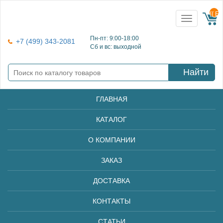
{{ E
Toggle
navigation
Пн-пт: 9:00-18:00
+7 (499) 343-2081
Сб и вс: выходной
Найти
ГЛАВНАЯ
КАТАЛОГ
О КОМПАНИИ
ЗАКАЗ
ДОСТАВКА
КОНТАКТЫ
СТАТЬИ