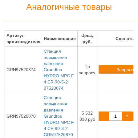
Аналогичные товары
Артикул
Цена,
Наименование
Сделать 
производителя
руб.
Станция
повышения
давления
По
Запросить
GRN97520874
Grundfos
запросу
HYDRO MPC F
4 CR 90-5-2
97520874
Станция
повышения
давления
5 532
-
+
GRN97520870
Grundfos
838 руб
HYDRO MPC F
4 CR 90-3-2
GRN97520870