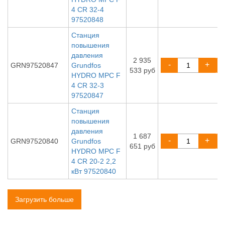
4 CR 32-4
97520848
Станция
повышения
давления
2 935
-
+
GRN97520847
Grundfos
533 руб
HYDRO MPC F
4 CR 32-3
97520847
Станция
повышения
давления
1 687
-
+
GRN97520840
Grundfos
651 руб
HYDRO MPC F
4 CR 20-2 2,2
кВт 97520840
Загрузить больше