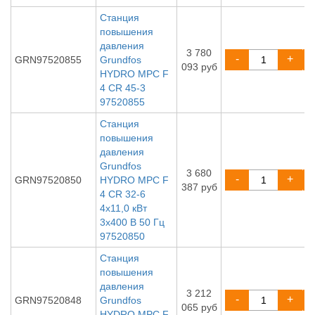
Станция
повышения
давления
3 780
-
+
GRN97520855
Grundfos
093 руб
HYDRO MPC F
4 CR 45-3
97520855
Станция
повышения
давления
Grundfos
3 680
-
+
GRN97520850
HYDRO MPC F
387 руб
4 CR 32-6
4x11,0 кВт
3x400 В 50 Гц
97520850
Станция
повышения
давления
3 212
-
+
GRN97520848
Grundfos
065 руб
HYDRO MPC F